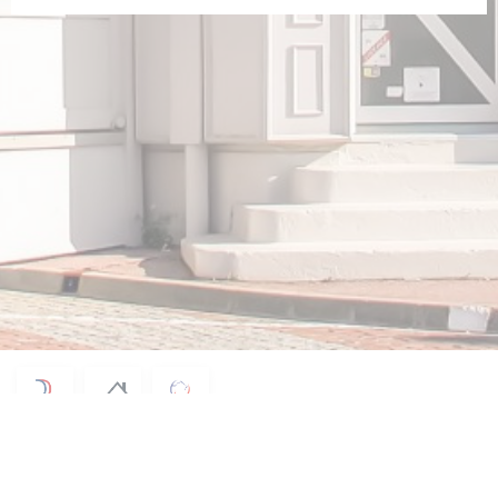
© 2026 LE LOUP DE MER — WEBOVÉ STRÁNKY RESTAURACE BYLY
((OTEVŘE SE V NOVÉM OKNĚ))
VYTVOŘENY
ZENCHEF