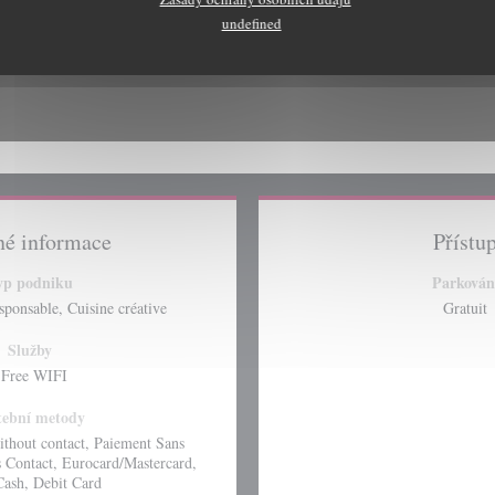
undefined
é informace
Přístu
yp podniku
Parkován
sponsable, Cuisine créative
Gratuit
Služby
 Free WIFI
tební metody
thout contact, Paiement Sans
 Contact, Eurocard/Mastercard,
Cash, Debit Card