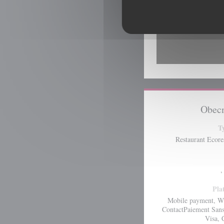
Obecn
T
Restaurant Ecore
,
Pla
Mobile payment, Wi
ContactPaiement Sans
Visa, 