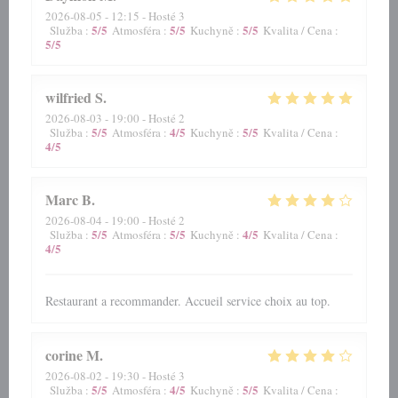
2026-08-05
- 12:15 - Hosté 3
5
/5
5
/5
5
/5
Služba
:
Atmosféra
:
Kuchyně
:
Kvalita / Cena
:
5
/5
wilfried
S
2026-08-03
- 19:00 - Hosté 2
5
/5
4
/5
5
/5
Služba
:
Atmosféra
:
Kuchyně
:
Kvalita / Cena
:
4
/5
Marc
B
2026-08-04
- 19:00 - Hosté 2
5
/5
5
/5
4
/5
Služba
:
Atmosféra
:
Kuchyně
:
Kvalita / Cena
:
4
/5
Restaurant a recommander. Accueil service choix au top.
corine
M
2026-08-02
- 19:30 - Hosté 3
5
/5
4
/5
5
/5
Služba
:
Atmosféra
:
Kuchyně
:
Kvalita / Cena
: