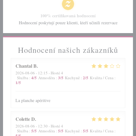
100% certifikovaná hodnocení
Hodnocení poskytují pouze klienti, kteří učinili rezervace
Hodnocení našich zákazníků
Chantal
B
2026-08-06
- 12:15 - Hosté 4
4
/5
3
/5
2
/5
Služba
:
Atmosféra
:
Kuchyně
:
Kvalita / Cena
:
1
/5
La planche apéritive
Colette
D
2026-08-06
- 12:30 - Hosté 4
5
/5
5
/5
5
/5
Služba
:
Atmosféra
:
Kuchyně
:
Kvalita / Cena
:
5
/5