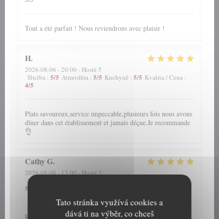
Tout a été parfait ! Nous reviendrons avec plaisir !
H
2026-08-06
- 20:00 - Hosté 5
5
/5
5
/5
5
/5
Služba
:
Atmosféra
:
Kuchyně
:
Kvalita / Cena
:
4
/5
Plats savoureux,service impeccable,plusieurs fois nous avons
dîner dans cet établissement et jamais déçue.Je recommande
👌
Cathy
G
2026-08-06
- 13:00 - Hosté 2
5
/5
5
/5
5
/5
Služba
:
Atmosféra
:
Kuchyně
:
Kvalita / Cena
:
5
/5
Tato stránka využívá cookies a
dává ti na výběr, co chceš
Repas et accueil toujours au top