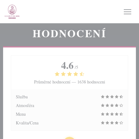
Panel pro správu cookies
HODNOCENÍ
4.6
/5
Průměrné hodnocení —
1638 hodnoceni
Služba
Atmosféra
Menu
Kvalita/Cena