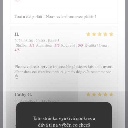
Tout a été parfait ! Nous reviendrons avec plaisir !
H
2026-08-06
- 20:00 - Hosté 5
5
/5
5
/5
5
/5
Služba
:
Atmosféra
:
Kuchyně
:
Kvalita / Cena
:
4
/5
Plats savoureux,service impeccable,plusieurs fois nous avons
dîner dans cet établissement et jamais déçue.Je recommande
👌
Cathy
G
2026-08-06
- 13:00 - Hosté 2
5
/5
5
/5
5
/5
Služba
:
Atmosféra
:
Kuchyně
:
Kvalita / Cena
:
5
/5
Tato stránka využívá cookies a
dává ti na výběr, co chceš
Repas et accueil toujours au top