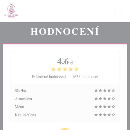
Panel pro správu cookies
HODNOCENÍ
4.6
/5
Průměrné hodnocení —
1638 hodnoceni
Služba
Atmosféra
Menu
Kvalita/Cena