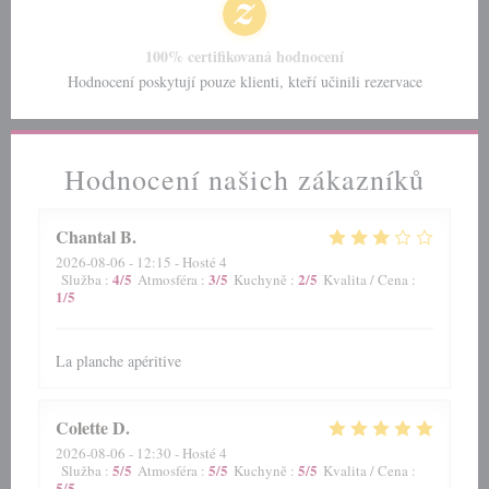
100% certifikovaná hodnocení
Hodnocení poskytují pouze klienti, kteří učinili rezervace
Hodnocení našich zákazníků
Chantal
B
2026-08-06
- 12:15 - Hosté 4
4
/5
3
/5
2
/5
Služba
:
Atmosféra
:
Kuchyně
:
Kvalita / Cena
:
1
/5
La planche apéritive
Colette
D
2026-08-06
- 12:30 - Hosté 4
5
/5
5
/5
5
/5
Služba
:
Atmosféra
:
Kuchyně
:
Kvalita / Cena
:
5
/5