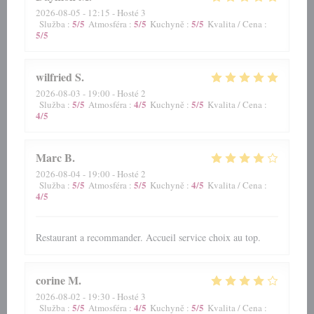
2026-08-05
- 12:15 - Hosté 3
5
/5
5
/5
5
/5
Služba
:
Atmosféra
:
Kuchyně
:
Kvalita / Cena
:
5
/5
wilfried
S
2026-08-03
- 19:00 - Hosté 2
5
/5
4
/5
5
/5
Služba
:
Atmosféra
:
Kuchyně
:
Kvalita / Cena
:
4
/5
Marc
B
2026-08-04
- 19:00 - Hosté 2
5
/5
5
/5
4
/5
Služba
:
Atmosféra
:
Kuchyně
:
Kvalita / Cena
:
4
/5
Restaurant a recommander. Accueil service choix au top.
corine
M
2026-08-02
- 19:30 - Hosté 3
5
/5
4
/5
5
/5
Služba
:
Atmosféra
:
Kuchyně
:
Kvalita / Cena
: