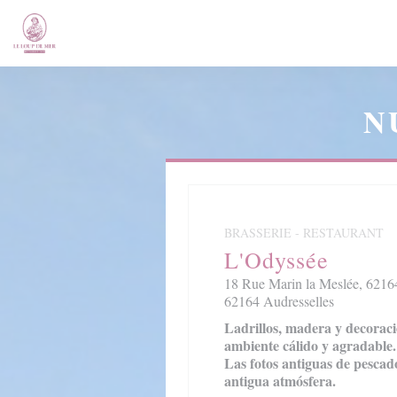
Personalización de sus opciones de cookies
N
BRASSERIE - RESTAURANT
L'Odyssée
18 Rue Marin la Meslée, 62164
62164 Audresselles
Ladrillos, madera y decorac
ambiente cálido y agradable.
Las fotos antiguas de pescad
antigua atmósfera.