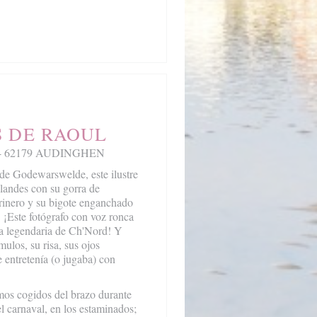
S DE RAOUL
ez - 62179 AUDINGHEN
e Godewarswelde, este ilustre
Flandes con su gorra de
rinero y su bigote enganchado
 ¡Este fotógrafo con voz ronca
ra legendaria de Ch'Nord! Y
ulos, su risa, sus ojos
e entretenía (o jugaba) con
mos cogidos del brazo durante
el carnaval, en los estaminados;