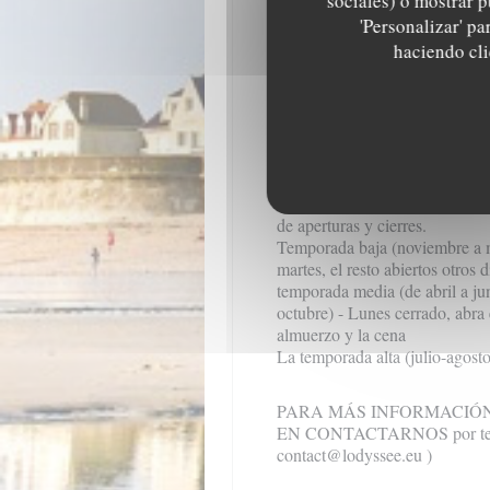
sociales) o mostrar p
los caprichos del tiempo.
'Personalizar' p
En resumen:
"La paciencia y l
haciendo clic
más que la fuerza o la rabia" 
aquellos que esperan ..."
Es en este espíritu que ahora so
probablemente hechizado por lo
horario
Debido a la situación del turi
de aperturas y cierres.
Temporada baja (noviembre a m
martes, el resto abiertos otros 
temporada media (de abril a ju
octubre) - Lunes cerrado, abra e
almuerzo y la cena
La temporada alta (julio-agosto
PARA MÁS INFORMACIÓN
EN CONTACTARNOS por teléf
contact@lodyssee.eu
)