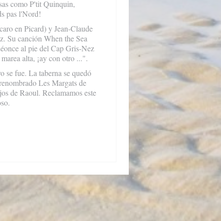
sas como P'tit Quinquin,
ds pas l'Nord!
caro en Picard) y Jean-Claude
ez. Su canción When the Sea
Léonce al pie del Cap Gris-Nez
marea alta, ¡ay con otro ...".
o se fue. La taberna se quedó
s renombrado Les Margats de
jos de Raoul. Reclamamos este
oso.