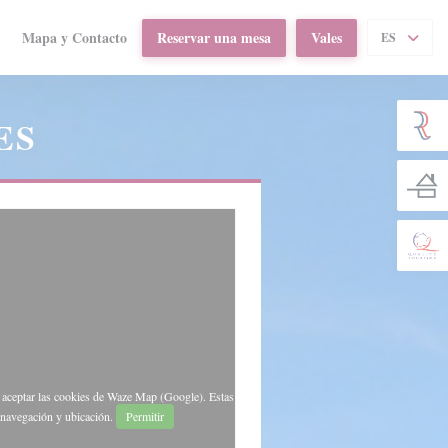
Mapa y Contacto
Reservar una mesa
Vales
ES
((abre en una nueva ventana))
ES
e aceptar las cookies de Waze Map (Google). Estas
 navegación y ubicación.
Permitir