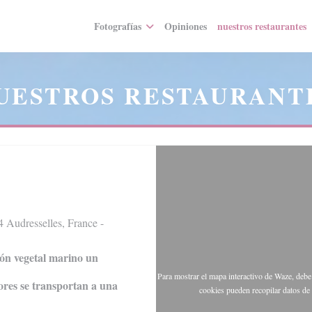
Fotografías
Opiniones
nuestros restaurantes
UESTROS RESTAURANT
 Audresselles, France -
ión vegetal marino un
Para mostrar el mapa interactivo de Waze, deb
ores se transportan a una
cookies pueden recopilar datos de