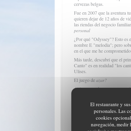
cervezas belgas.
Fue en 2007 que la aventura tu
quieren dejar de 12 años de vi
las riendas del negocio famili
personal
¿Por qué "Odyssey"? Esto es en
nombre E "melodía"; pero sobr
en el que me he comprometido
Más tarde, descubrí que el pri
Canto" es en realidad "los can
Ulises.
El juego de
azar?
Así que usted encuentra que el
trabajó como frescos por el c
para la preparación y la cocci
El restaurante y sus
que se había ido para un viaje 
personales. Las c
instancia, que duró muchos año
cookies opcional
Al igual que el héroe mítico q
navegación, medir l
oráculo, no sé en la opulencia 