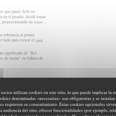
vo que parar! Sólo no
da en el pasado, decidí tomar
ar, proporcionando un
toque
 referencia al primer
e todo para evocar el
viaje
.
mer significado de "Bel
tos de sirena" en
Odisea de
 tiempo se detiene aquí,
hef merece un poco de tiempo
ón. Y recuerda Ulises pensó
 socios utilizan cookies en este sitio, lo que puede implicar la 
corto y que en última
ookies denominadas «necesarias» son obligatorias y se instalan 
s ...
es requieren su consentimiento. Estas cookies opcionales sirven
ue no tenemos el don del
a audiencia del sitio, ofrecer funcionalidades (por ejemplo, re
antelación y están sujetas a