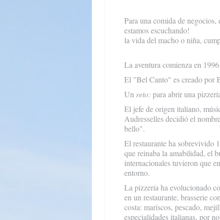
Para una comida de negocios, 
estamos escuchando!
la vida del macho o niña, cump
La aventura comienza en 1996
El "Bel Canto" es creado por B
Un
reto:
para abrir una pizzerí
El jefe de origen italiano, mú
Audresselles decidió el nombre 
bello".
El restaurante ha sobrevivido 
que reinaba la amabilidad, el
internacionales tuvieron que e
entorno.
La pizzería ha evolucionado co
en un restaurante, brasserie co
costa: mariscos, pescado, mejill
especialidades italianas, por n