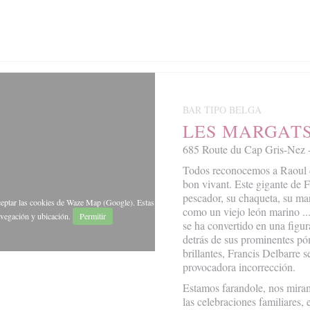
BAR TIPO BELGA
LES MARGAT
685 Route du Cap Gris-N
Todos reconocemos a Raoul d
bon vivant. Este gigante de 
pescador, su chaqueta, su ma
ceptar las cookies de Waze Map (Google). Estas
como un viejo león marino ...
avegación y ubicación.
Permitir
se ha convertido en una figu
detrás de sus prominentes póm
brillantes, Francis Delbarre s
provocadora incorrección.
Estamos farandole, nos mira
las celebraciones familiares, 