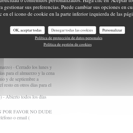
ublicidad o contenidos personalizados. Haga clic en 'Aceptar to
ara gestionar sus preferencias. Puede cambiar sus opciones en 
a duración del tiempo hacen
 en el icono de cookie en la parte inferior izquierda de las pági
y "las cosas buenas vienen a
OK, aceptar todas
Denegar todas las cookies
Personalizar
n parte del viaje,
s cantos de sirena.
Política de protección de datos personales
Política de gestión de cookies
smo tenemos diferentes gamas
arzo) - Cerrado los lunes y
días para el almuerzo y la cena
nio y de septiembre a
l resto en otros días para el
) - Abierto todos los días
 POR FAVOR NO DUDE
ono o email (