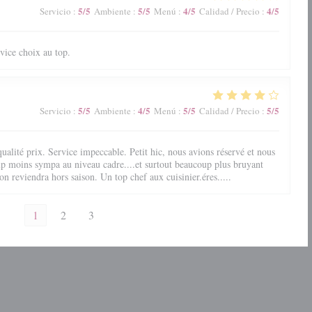
5
/5
5
/5
4
/5
4
/5
Servicio
:
Ambiente
:
Menú
:
Calidad / Precio
:
vice choix au top.
5
/5
4
/5
5
/5
5
/5
Servicio
:
Ambiente
:
Menú
:
Calidad / Precio
:
ualité prix. Service impeccable. Petit hic, nous avions réservé et nous
up moins sympa au niveau cadre....et surtout beaucoup plus bruyant
on reviendra hors saison. Un top chef aux cuisinier.éres.....
1
2
3