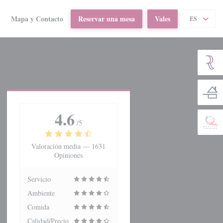
Mapa y Contacto
Reservar una mesa
Vales
ES
((abre en una nueva ventana))
4.6
/5
Valoración media —
1631
Opiniones
Servicio
Ambiente
Comida
Calidad/Precio