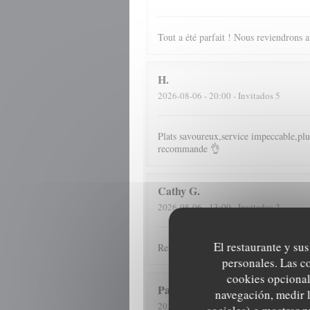
Tout a été parfait ! Nous reviendrons av
H
2026-08-06
- 20:00 - Invitados 5
Plats savoureux,service impeccable,plus
recommande 👌
Cathy
G
2026-08-06
- 13:00 - Invitados 2
El restaurante y sus
Repas et accueil toujours au top
personales. Las c
cookies opcional
Patrick
D
navegación, medir l
2026-07-31
- 12:30 - Invitados 4