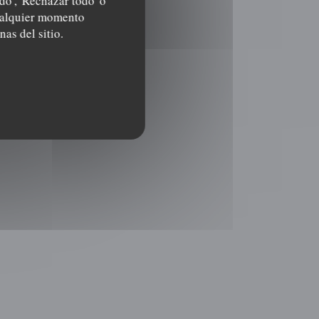
do', 'Rechazar todo' o
cualquier momento
nas del sitio.