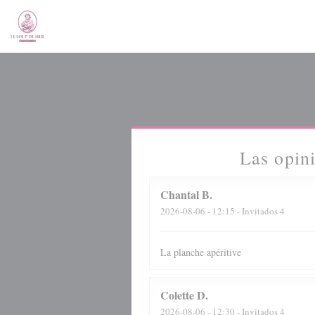
Personalización de sus opciones de cookies
Las opini
Chantal
B
2026-08-06
- 12:15 - Invitados 4
La planche apéritive
Colette
D
2026-08-06
- 12:30 - Invitados 4