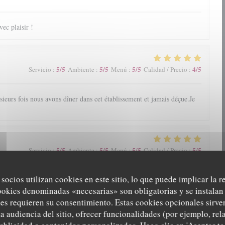
ec plaisir !
5
/5
5
/5
5
/5
4
/5
Servicio
:
Ambiente
:
Menú
:
Calidad / Precio
:
ieurs fois nous avons dîner dans cet établissement et jamais déçue.Je
5
/5
5
/5
5
/5
5
/5
Servicio
:
Ambiente
:
Menú
:
Calidad / Precio
:
 socios utilizan cookies en este sitio, lo que puede implicar la 
ookies denominadas «necesarias» son obligatorias y se instalan 
es requieren su consentimiento. Estas cookies opcionales sirven
a audiencia del sitio, ofrecer funcionalidades (por ejemplo, re
5
/5
5
/5
5
/5
4
/5
Servicio
:
Ambiente
:
Menú
:
Calidad / Precio
: