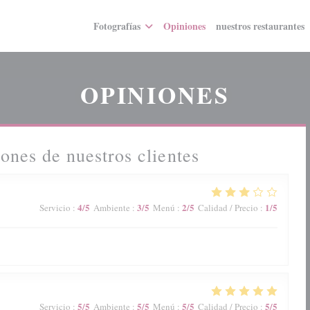
Fotografías
Opiniones
nuestros restaurantes
OPINIONES
ones de nuestros clientes
4
/5
3
/5
2
/5
1
/5
Servicio
:
Ambiente
:
Menú
:
Calidad / Precio
:
5
/5
5
/5
5
/5
5
/5
Servicio
:
Ambiente
:
Menú
:
Calidad / Precio
: