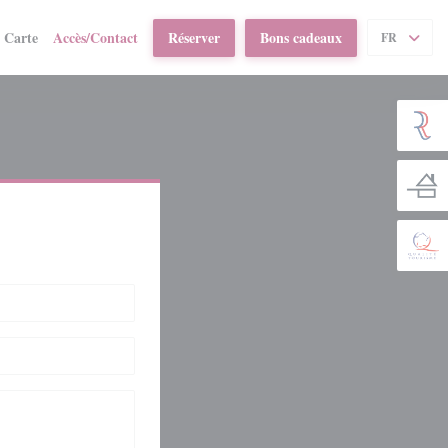
((ouvre une nouvelle fenêtre))
Carte
Accès/Contact
Réserver
Bons cadeaux
FR