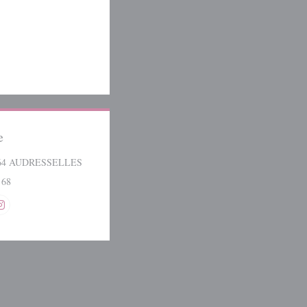
e
((ouvre une nouvelle fenêtre))
164 AUDRESSELLES
 68
 ((ouvre une nouvelle fenêtre))
Instagram ((ouvre une nouvelle fenêtre))