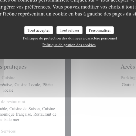
r gérer vos préférences. Vous pouvez modifier vos choix à tou
r l'icône représentant un cookie en bas à gauche des pages du si
Tout accepter
Tout refuser
Personnaliser
Politique de protection des données à caractère personnel
Politique de gestion des cookies
s pratiques
Accès
Cuisine
Parking
réative, Cuisine Locale, Pêche
Gratuit
locale
 de restaurant
able, Cuisine de Saison, Cuisine
onomique française, Restaurant de
ruits de mer
Services