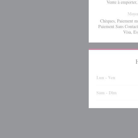
Vente à emporter, 
Moyen
Chèques, Paiement mo
Paiement Sans Contact
Visa, Es
Lun
-
Ven
Sam
-
Dim