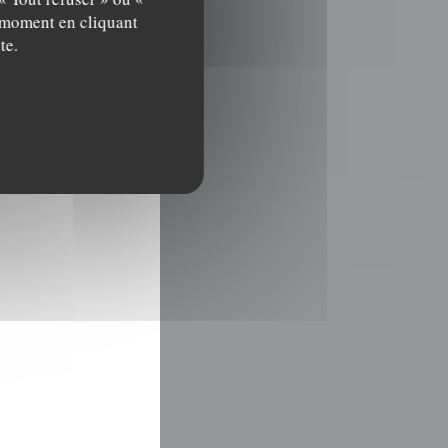
t moment en cliquant
te.