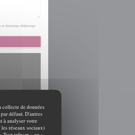
ion au démarchage téléphonique
la collecte de données
des données de navigation et
 par défaut. D'autres
t à analyser votre
c les réseaux sociaux)
« Tout refuser » ou «