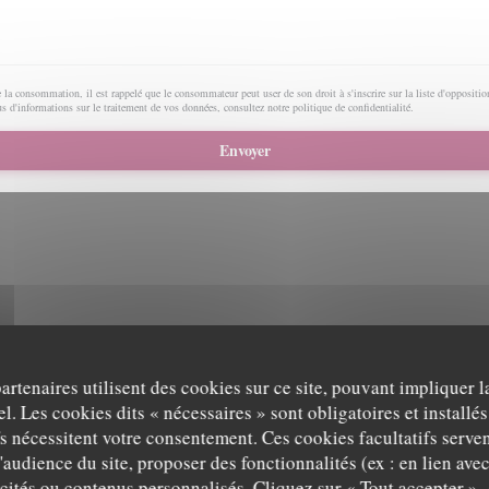
e la consommation, il est rappelé que le consommateur peut user de son droit à s'inscrire sur la liste d'opposit
us d'informations sur le traitement de vos données, consultez notre
politique de confidentialité
.
partenaires utilisent des cookies sur ce site, pouvant impliquer 
ractive Waze, vous devez accepter les cookies Waze Map (Google). Ces cookies peuvent collecter 
l. Les cookies dits « nécessaires » sont obligatoires et installés
de localisation.
Autoriser
fs nécessitent votre consentement. Ces cookies facultatifs serven
'audience du site, proposer des fonctionnalités (ex : en lien ave
icités ou contenus personnalisés. Cliquez sur « Tout accepter », 