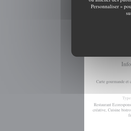
Personnaliser » pou
su
Info
Carte gourmande et c
Type
Restaurant Ecorespons
créative, Cuisine bistr
f