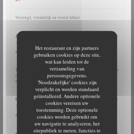
Verzorgd, vriendelijk en vooral lekker
J C
S
2026-08-05
- 12:45 - Gasten 5
5
/5
Het restaurant en zijn partners
5
/5
5
/5
Service
:
Atmosfeer
:
Keuken
:
Kwaliteit / Prijs
:
5
/5
gebruiken cookies op deze site,
wat kan leiden tot de
verzameling van
Très bon moment partagé en famille devant d'excellents plats
persoonsgegevens.
et plateaux de fruits de mer servis par un personnel
attentionné, souriant et disponible. Très belle découverte
'Noodzakelijke' cookies zijn
verplicht en worden standaard
geïnstalleerd. Andere optionele
Daymon
M
cookies vereisen uw
2026-08-05
- 12:15 - Gasten 3
toestemming. Deze optionele
5
/5
5
/5
5
/5
Service
:
Atmosfeer
:
Keuken
:
Kwaliteit / Prijs
:
5
/5
cookies worden gebruikt om
uw navigatie te analyseren, het
sitepubliek te meten, functies te
wilfried
S