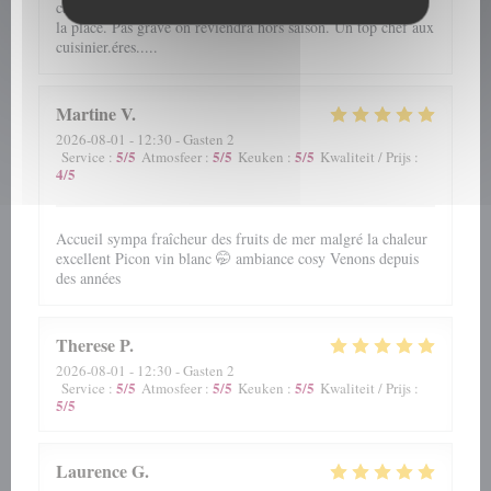
cadre....et surtout beaucoup plus bruyant avec la ducasse sur
la place. Pas grave on reviendra hors saison. Un top chef aux
cuisinier.éres.....
Martine
V
2026-08-01
- 12:30 - Gasten 2
5
/5
5
/5
5
/5
Service
:
Atmosfeer
:
Keuken
:
Kwaliteit / Prijs
:
4
/5
Accueil sympa fraîcheur des fruits de mer malgré la chaleur
excellent Picon vin blanc 🤭 ambiance cosy Venons depuis
des années
Therese
P
2026-08-01
- 12:30 - Gasten 2
5
/5
5
/5
5
/5
Service
:
Atmosfeer
:
Keuken
:
Kwaliteit / Prijs
:
5
/5
Laurence
G