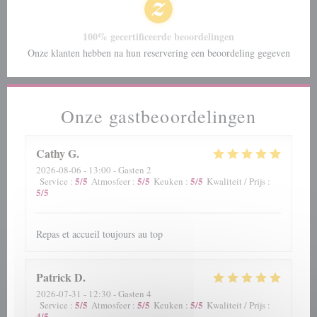
100% gecertificeerde beoordelingen
Onze klanten hebben na hun reservering een beoordeling gegeven
Onze gastbeoordelingen
Cathy
G
2026-08-06
- 13:00 - Gasten 2
5
/5
5
/5
5
/5
Service
:
Atmosfeer
:
Keuken
:
Kwaliteit / Prijs
:
5
/5
Repas et accueil toujours au top
Patrick
D
2026-07-31
- 12:30 - Gasten 4
5
/5
5
/5
5
/5
Service
:
Atmosfeer
:
Keuken
:
Kwaliteit / Prijs
:
4
/5