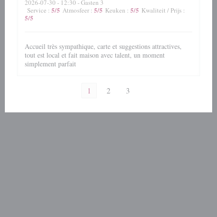
2026-07-30
- 12:30 - Gasten 3
5
/5
5
/5
5
/5
Service
:
Atmosfeer
:
Keuken
:
Kwaliteit / Prijs
:
5
/5
Accueil très sympathique, carte et suggestions attractives,
tout est local et fait maison avec talent, un moment
simplement parfait
1
2
3