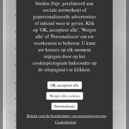
bieden (bijv. gerelateerd aan
2026-08-03
- 19:00 - Gasten 2
sociale netwerken) of
5
/5
4
/5
5
/5
Service
:
Atmosfeer
:
Keuken
:
Kwaliteit / Prijs
:
4
/5
gepersonaliseerde advertenties
of inhoud weer te geven. Klik
op 'OK, accepteer alle', 'Weiger
Marc
B
alle' of 'Personaliseer' om uw
2026-08-04
- 19:00 - Gasten 2
voorkeuren te beheren. U kunt
5
/5
5
/5
4
/5
Service
:
Atmosfeer
:
Keuken
:
Kwaliteit / Prijs
:
4
/5
uw keuzes op elk moment
wijzigen door op het
cookiepictogram linksonder op
Restaurant a recommander. Accueil service choix au top.
de sitepagina's te klikken.
corine
M
OK, accepteer alle
2026-08-02
- 19:30 - Gasten 3
5
/5
4
/5
5
/5
Service
:
Atmosfeer
:
Keuken
:
Kwaliteit / Prijs
:
Weiger alle cookies
5
/5
Personaliseer
Toujours aussi bon. Excellent rapport qualité prix. Service
Beleid voor de bescherming van persoonsgegevens
impeccable. Petit hic, nous avions réservé et nous avons eu
Cookiebeleid
une table en terrasse, beaucoup moins sympa au niveau