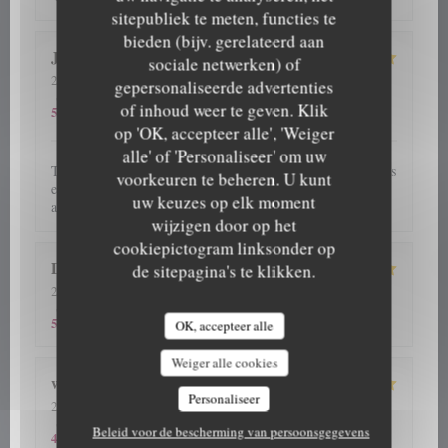
sitepubliek te meten, functies te
bieden (bijv. gerelateerd aan
J C
S
sociale netwerken) of
2026-08-05
- 12:45 - Gasten 5
gepersonaliseerde advertenties
5
/5
5
/5
5
/5
Service
:
Atmosfeer
:
Keuken
:
Kwaliteit / Prijs
:
of inhoud weer te geven. Klik
5
/5
op 'OK, accepteer alle', 'Weiger
alle' of 'Personaliseer' om uw
Très bon moment partagé en famille devant d'excellents plats
voorkeuren te beheren. U kunt
et plateaux de fruits de mer servis par un personnel
uw keuzes op elk moment
attentionné, souriant et disponible. Très belle découverte
wijzigen door op het
cookiepictogram linksonder op
Daymon
M
de sitepagina's te klikken.
2026-08-05
- 12:15 - Gasten 3
5
/5
5
/5
5
/5
Service
:
Atmosfeer
:
Keuken
:
Kwaliteit / Prijs
:
5
/5
OK, accepteer alle
Weiger alle cookies
wilfried
S
Personaliseer
2026-08-03
- 19:00 - Gasten 2
5
/5
4
/5
5
/5
Service
:
Atmosfeer
:
Keuken
:
Kwaliteit / Prijs
:
Beleid voor de bescherming van persoonsgegevens
4
/5