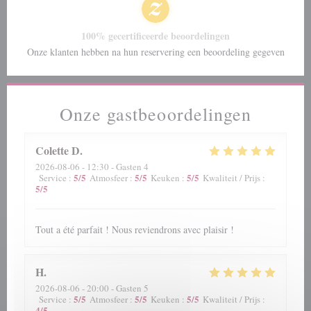
100% gecertificeerde beoordelingen
Onze klanten hebben na hun reservering een beoordeling gegeven
Onze gastbeoordelingen
Colette
D
2026-08-06
- 12:30 - Gasten 4
5
/5
5
/5
5
/5
Service
:
Atmosfeer
:
Keuken
:
Kwaliteit / Prijs
:
5
/5
Tout a été parfait ! Nous reviendrons avec plaisir !
H
2026-08-06
- 20:00 - Gasten 5
5
/5
5
/5
5
/5
Service
:
Atmosfeer
:
Keuken
:
Kwaliteit / Prijs
:
4
/5