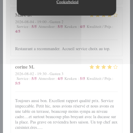
Cookiebeleid
Marc
B
2026-08-04
- 19:00 - Gasten 2
5
/5
5
/5
4
/5
Service
:
Atmosfeer
:
Keuken
:
Kwaliteit / Prijs
:
4
/5
Restaurant a recommander. Accueil service choix au top.
corine
M
2026-08-02
- 19:30 - Gasten 3
5
/5
4
/5
5
/5
Service
:
Atmosfeer
:
Keuken
:
Kwaliteit / Prijs
:
5
/5
Toujours aussi bon. Excellent rapport qualité prix. Service
impeccable. Petit hic, nous avions réservé et nous avons eu
une table en terrasse, beaucoup moins sympa au niveau
cadre....et surtout beaucoup plus bruyant avec la ducasse sur
la place. Pas grave on reviendra hors saison. Un top chef aux
cuisinier.éres.....