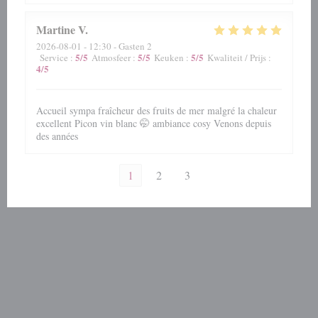
Martine
V
2026-08-01
- 12:30 - Gasten 2
5
/5
5
/5
5
/5
Service
:
Atmosfeer
:
Keuken
:
Kwaliteit / Prijs
:
4
/5
Accueil sympa fraîcheur des fruits de mer malgré la chaleur
excellent Picon vin blanc 🤭 ambiance cosy Venons depuis
des années
1
2
3