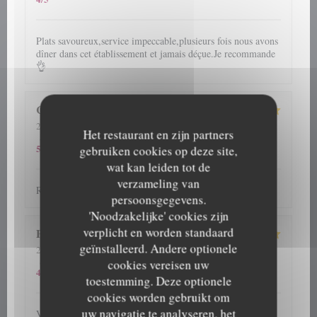
Plats savoureux,service impeccable,plusieurs fois nous avons
dîner dans cet établissement et jamais déçue.Je recommande
👌
Cathy
G
2026-08-06
- 13:00 - Gasten 2
Het restaurant en zijn partners
5
/5
5
/5
5
/5
Service
:
Atmosfeer
:
Keuken
:
Kwaliteit / Prijs
:
5
/5
gebruiken cookies op deze site,
wat kan leiden tot de
verzameling van
Repas et accueil toujours au top
persoonsgegevens.
'Noodzakelijke' cookies zijn
verplicht en worden standaard
Patrick
D
geïnstalleerd. Andere optionele
2026-07-31
- 12:30 - Gasten 4
5
/5
5
/5
5
/5
Service
:
Atmosfeer
:
Keuken
:
Kwaliteit / Prijs
:
cookies vereisen uw
4
/5
toestemming. Deze optionele
cookies worden gebruikt om
uw navigatie te analyseren, het
Verzorgd, vriendelijk en vooral lekker