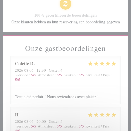
100% gecertificeerde beoordelingen
Onze klanten hebben na hun reservering een beoordeling gegeven
Onze gastbeoordelingen
Colette
D
2026-08-06
- 12:30 - Gasten 4
5
/5
5
/5
5
/5
Service
:
Atmosfeer
:
Keuken
:
Kwaliteit / Prijs
:
5
/5
Tout a été parfait ! Nous reviendrons avec plaisir !
H
2026-08-06
- 20:00 - Gasten 5
5
/5
5
/5
5
/5
Service
:
Atmosfeer
:
Keuken
:
Kwaliteit / Prijs
:
4
/5