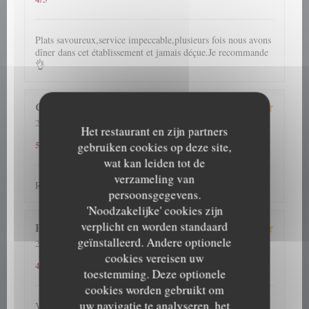
Plats savoureux,service impeccable,plusieurs fois nous avons
dîner dans cet établissement et jamais déçue.Je recommande
👌
Cathy
G
2026-08-06
- 13:00 - Gasten 2
Het restaurant en zijn partners
5
/5
5
/5
5
/5
Service
:
Atmosfeer
:
Keuken
:
Kwaliteit / Prijs
:
5
/5
gebruiken cookies op deze site,
wat kan leiden tot de
verzameling van
Repas et accueil toujours au top
persoonsgegevens.
'Noodzakelijke' cookies zijn
verplicht en worden standaard
Patrick
D
geïnstalleerd. Andere optionele
2026-07-31
- 12:30 - Gasten 4
5
/5
5
/5
5
/5
Service
:
Atmosfeer
:
Keuken
:
Kwaliteit / Prijs
:
cookies vereisen uw
4
/5
toestemming. Deze optionele
cookies worden gebruikt om
uw navigatie te analyseren, het
Verzorgd, vriendelijk en vooral lekker