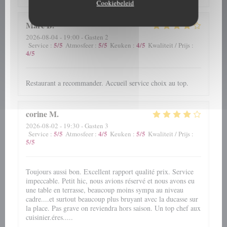
Cookiebeleid
Marc
B
2026-08-04
- 19:00 - Gasten 2
5
/5
5
/5
4
/5
Service
:
Atmosfeer
:
Keuken
:
Kwaliteit / Prijs
:
4
/5
Restaurant a recommander. Accueil service choix au top.
corine
M
2026-08-02
- 19:30 - Gasten 3
5
/5
4
/5
5
/5
Service
:
Atmosfeer
:
Keuken
:
Kwaliteit / Prijs
:
5
/5
Toujours aussi bon. Excellent rapport qualité prix. Service
impeccable. Petit hic, nous avions réservé et nous avons eu
une table en terrasse, beaucoup moins sympa au niveau
cadre....et surtout beaucoup plus bruyant avec la ducasse sur
la place. Pas grave on reviendra hors saison. Un top chef aux
cuisinier.éres.....