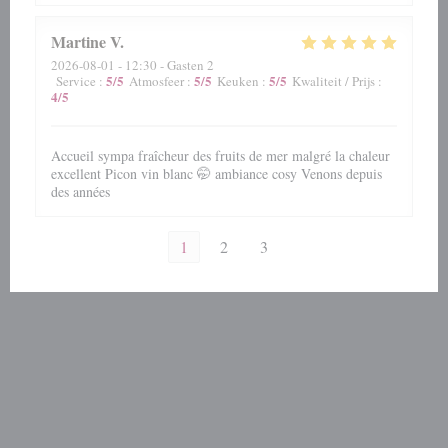
Martine
V
2026-08-01
- 12:30 - Gasten 2
5
/5
5
/5
5
/5
Service
:
Atmosfeer
:
Keuken
:
Kwaliteit / Prijs
:
4
/5
Accueil sympa fraîcheur des fruits de mer malgré la chaleur
excellent Picon vin blanc 🤭 ambiance cosy Venons depuis
des années
1
2
3