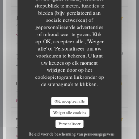
sitepubliek te meten, functies te
bieden (bijv. gerelateerd aan
J C
S
sociale netwerken) of
2026-08-05
- 12:45 - Gasten 5
gepersonaliseerde advertenties
5
/5
5
/5
5
/5
Service
:
Atmosfeer
:
Keuken
:
Kwaliteit / Prijs
:
of inhoud weer te geven. Klik
5
/5
op 'OK, accepteer alle', 'Weiger
alle' of 'Personaliseer' om uw
Très bon moment partagé en famille devant d'excellents plats
voorkeuren te beheren. U kunt
et plateaux de fruits de mer servis par un personnel
uw keuzes op elk moment
attentionné, souriant et disponible. Très belle découverte
wijzigen door op het
cookiepictogram linksonder op
Daymon
M
de sitepagina's te klikken.
2026-08-05
- 12:15 - Gasten 3
5
/5
5
/5
5
/5
Service
:
Atmosfeer
:
Keuken
:
Kwaliteit / Prijs
:
5
/5
OK, accepteer alle
Weiger alle cookies
wilfried
S
Personaliseer
2026-08-03
- 19:00 - Gasten 2
5
/5
4
/5
5
/5
Service
:
Atmosfeer
:
Keuken
:
Kwaliteit / Prijs
:
Beleid voor de bescherming van persoonsgegevens
4
/5