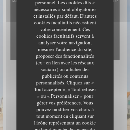
Map (Google). Ces cookies peuvent collecter des données de navigation et de
personnel. Les cookies dits «
localisation.
Autoriser
nécessaires » sont obligatoires
et installés par défaut. D'autres
cookies facultatifs nécessitent
votre consentement. Ces
cookies facultatifs servent à
analyser votre navigation,
mesurer l'audience du site,
proposer des fonctionnalités
(ex : en lien avec les réseaux
sociaux) ou afficher des
publicités ou contenus
ESTAMINET
personnalisés. Cliquez sur «
LES MARGATS DE
Tout accepter », « Tout refuser
» ou « Personnaliser » pour
RAOUL
gérer vos préférences. Vous
685 Route du Cap Gris-Nez - 62179
pouvez modifier vos choix à
AUDINGHEN
tout moment en cliquant sur
Bonjour les p'tits Margats !!
l'icône représentant un cookie
en bas à gauche des pages du