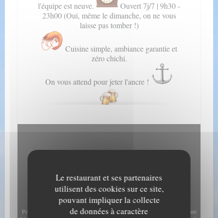
l'équipe est neuve.
Ouvert 7j/7 | 9h30 -
23h00 (Oui, même le dimanche, on ne vous
laisse pas tomber !)
Cuisine simple, ambiance garantie et
zéro chichi.
On vous attend pour jeter l'ancre !
Voir le site
Le restaurant et ses partenaires
utilisent des cookies sur ce site,
pouvant impliquer la collecte
de données à caractère
Pour afficher la carte interactive Waze, vous devez accepter les cookies Waze