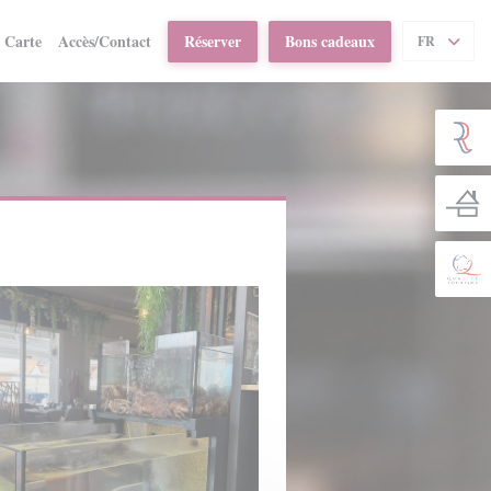
((ouvre une nouvelle fenêtre))
Carte
Accès/Contact
Réserver
Bons cadeaux
FR