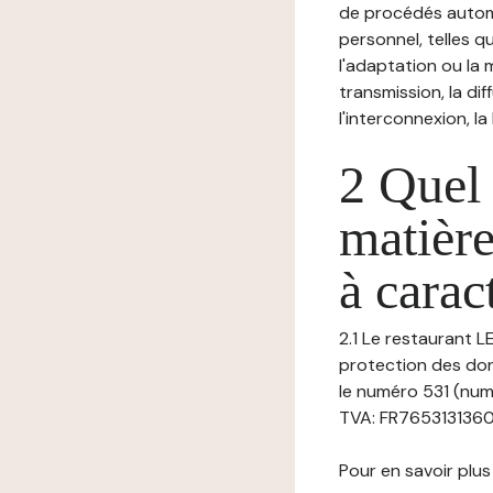
de procédés autom
personnel, telles qu
l'adaptation ou la m
transmission, la di
l'interconnexion, la
2 Quel 
matière
à carac
2.1 Le restaurant L
protection des don
le numéro 531 (num
TVA: FR76531313609
Pour en savoir plus