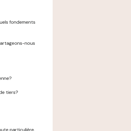
 quels fondements
 partageons-nous
éenne?
de tiers?
te particulière.