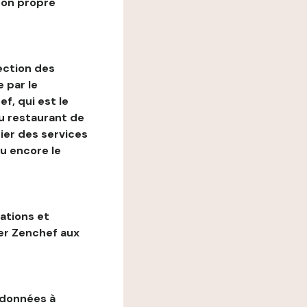
son propre
ection des
 par le
f, qui est le
au restaurant de
ier des services
ou encore le
gations et
ter Zenchef aux
 données à