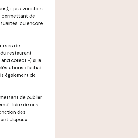
ssus), qui a vocation
ons permettant de
ctualités, ou encore
ateurs de
 du restaurant
nd collect ») si le
lés « bons d'achat
ais également de
rmettant de publier
termédiaire de ces
fonction des
urant dispose