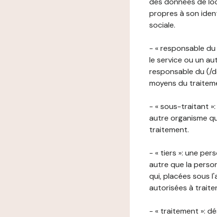
des données de loca
propres à son iden
sociale.
- « responsable du 
le service ou un au
responsable du (/de
moyens du traitemen
- « sous-traitant »
autre organisme qu
traitement.
- « tiers »: une pe
autre que la perso
qui, placées sous l
autorisées à traite
- « traitement »: 