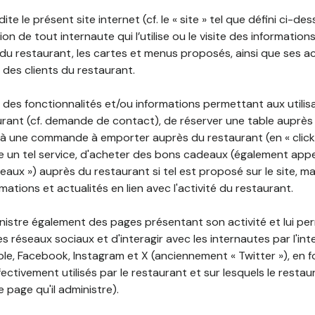
ite le présent site internet (cf. le « site » tel que défini ci-de
ion de tout internaute qui l’utilise ou le visite des informati
é du restaurant, les cartes et menus proposés, ainsi que ses a
r des clients du restaurant.
 des fonctionnalités et/ou informations permettant aux utilis
urant (cf. demande de contact), de réserver une table auprès
à une commande à emporter auprès du restaurant (en « click a
 un tel service, d'acheter des bons cadeaux (également appe
aux ») auprès du restaurant si tel est proposé sur le site, m
mations et actualités en lien avec l'activité du restaurant.
nistre également des pages présentant son activité et lui pe
s réseaux sociaux et d'interagir avec les internautes par l'in
le, Facebook, Instagram et X (anciennement « Twitter »), en 
ectivement utilisés par le restaurant et sur lesquels le resta
 page qu'il administre).