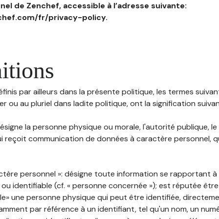
el de Zenchef, accessible à l’adresse suivante:
hef.com/fr/privacy-policy.
itions
inis par ailleurs dans la présente politique, les termes suivant
r ou au pluriel dans ladite politique, ont la signification suiva
 désigne la personne physique ou morale, l'autorité publique, le
i reçoit communication de données à caractère personnel, qu'
ctère personnel »: désigne toute information se rapportant 
 ou identifiable (cf. « personne concernée »); est réputée êt
ble» une personne physique qui peut être identifiée, directem
mment par référence à un identifiant, tel qu'un nom, un numér