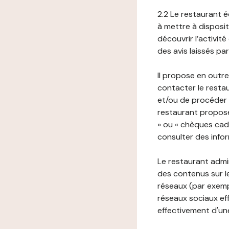
2.2 Le restaurant éd
à mettre à disposit
découvrir l’activit
des avis laissés pa
Il propose en outre
contacter le resta
et/ou de procéder 
restaurant propose
» ou « chèques cade
consulter des infor
Le restaurant admi
des contenus sur le
réseaux (par exemp
réseaux sociaux eff
effectivement d'une