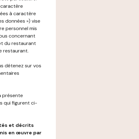
 caractère
nées à caractère
des données ») vise
re personnel mis
vous concernant
net du restaurant
e restaurant.
us détenez sur vos
mentaires
a présente
 qui figurent ci-
és et décrits
mis en œuvre par