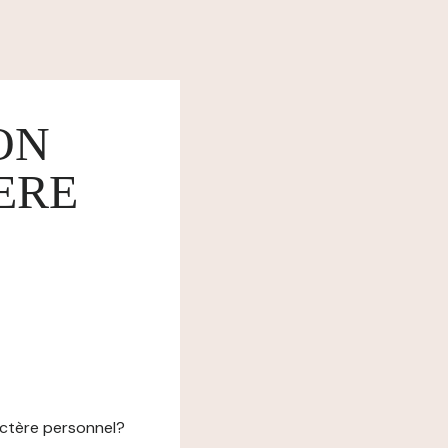
ON
ERE
actère personnel?