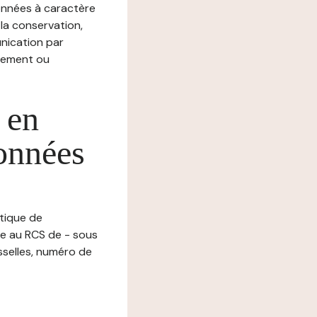
nnées à caractère
, la conservation,
munication par
chement ou
 en
données
itique de
ée au RCS de - sous
sselles, numéro de