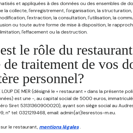
atisés et appliquées à des données ou des ensembles de do
e la collecte, l'enregistrement, l'organisation, la structuration
odification, l'extraction, la consultation, l'utilisation, la com
ffusion ou toute autre forme de mise à disposition, le rappro
 limitation, l'effacement ou la destruction.
est le rôle du restaurant
 de traitement de vos 
tère personnel?
E LOUP DE MER (désigné le « restaurant » dans la présente pol
nées) est une -, au capital social de 5000 euros, immatricul
éro Siret 53131360900020), ayant son siège social au Audre
, n° tel: 0321219468, email: admin{at}lesrestos-m.eu.
 sur le restaurant,
mentions légales
.