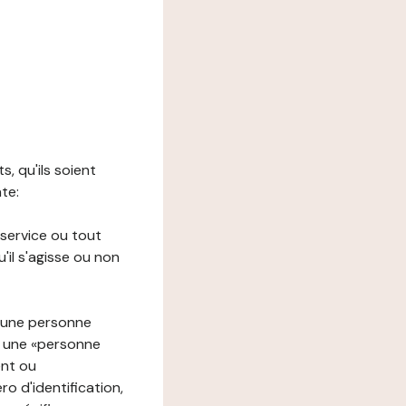
s, qu'ils soient
nte:
 service ou tout
il s'agisse ou non
à une personne
re une «personne
ent ou
o d'identification,