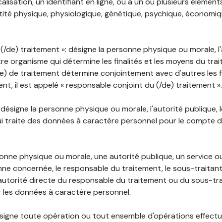
lisation, un identifiant en ligne, ou à un ou plusieurs élément
tité physique, physiologique, génétique, psychique, économiqu
(/de) traitement »: désigne la personne physique ou morale, l'
tre organisme qui détermine les finalités et les moyens du tra
) de traitement détermine conjointement avec d'autres les fin
t, il est appelé « responsable conjoint du (/de) traitement ».
: désigne la personne physique ou morale, l'autorité publique, 
i traite des données à caractère personnel pour le compte 
rsonne physique ou morale, une autorité publique, un service 
nne concernée, le responsable du traitement, le sous-traitan
'autorité directe du responsable du traitement ou du sous-tra
r les données à caractère personnel.
désigne toute opération ou tout ensemble d'opérations effectu