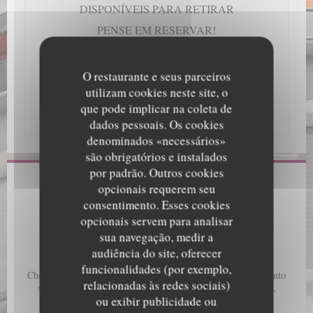
DISPONÍVEIS PARA RETIRAR
PENSE EM RESERVAR!
Siga-nos no Facebook - Le loup de mer - para
mais notícias e fotos
O restaurante e seus parceiros
Até breve para uma escapadela gourmet.
utilizam cookies neste site, o
A equipa do robalo
que pode implicar na coleta de
dados pessoais. Os cookies
denominados «necessários»
são obrigatórios e instalados
por padrão. Outros cookies
Informações gerais
opcionais requerem seu
consentimento. Esses cookies
Serviços
opcionais servem para analisar
Esplanada
sua navegação, medir a
audiência do site, oferecer
Métodos de pagamento
funcionalidades (por exemplo,
Cheques, Pagamento móvel, Sem contato, Apple Pay, Pagamento
relacionadas às redes sociais)
sem contato, Eurocard/Mastercard, Maestro, Visa, Dinheiro,
ou exibir publicidade ou
Cartão Azul