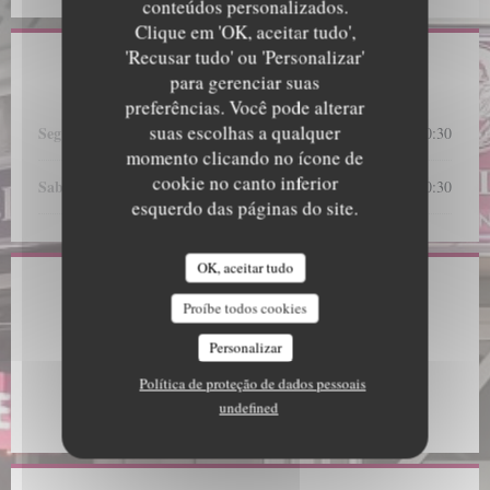
conteúdos personalizados.
Clique em 'OK, aceitar tudo',
'Recusar tudo' ou 'Personalizar'
Horário de abertura
para gerenciar suas
preferências. Você pode alterar
suas escolhas a qualquer
Seg
-
Sex
12:00 - 14:30
19:00 - 20:30
•
momento clicando no ícone de
cookie no canto inferior
Sab
-
Dom
12:00 - 15:00
19:00 - 20:30
•
esquerdo das páginas do site.
OK, aceitar tudo
Local
Proíbe todos cookies
((abre numa n
1 PLACE DU DETROIT 62164 AUDRESSELLES
Personalizar
03 21 32 94 68
Política de proteção de dados pessoais
undefined
Facebook ((abre numa nova janela))
Instagram ((abre numa nova jan