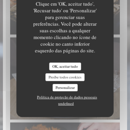
Clique em 'OK, aceitar tudo',
'Recusar tudo' ou 'Personalizar'
para gerenciar suas
preferências. Você pode alterar
Fruits de mer
suas escolhas a qualquer
momento clicando no ícone de
cookie no canto inferior
esquerdo das páginas do site.
OK, aceitar tudo
Proíbe todos cookies
Personalizar
Política de proteção de dados pessoais
undefined
Fruits de mer