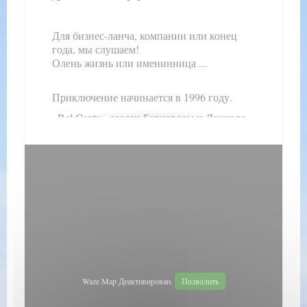
Для бизнес-ланча, компании или конец
года, мы слушаем!
Олень жизнь или именинница ...
Приключение начинается в 1996 году.
«Bel Canto» создан Бернардом и Даниэле
Bernalicis.
Задача:
открыть пиццерию.
Босс итальянского происхождения, любовь
музыка, хорошая еда и Audresselles решили
назвать ресторан «прекрасное пение».
В ресторане выжил 12 лет в уникальной
атмосфере, которая царила дружелюбие,
хорошее настроение и где международные
завсегдатаев должны были найти характер
и его окружение.
Waze Map Деактивирован.
Позволить
Пиццерия развивалась с течением