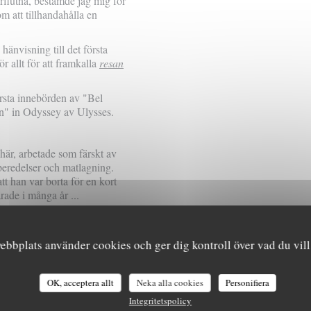
förflutna, bestämde jag mig för
om att tillhandahålla en
änvisning till det första
 allt för att framkalla
resan
örsta innebörden av "Bel
en" in
Odyssey av Ulysses.
a här, arbetade som färskt av
rberedelser och matlagning.
t han var borta för en kort
rade i många år ...
n vi inte har en gåva av
om och är föremål för det
bbplats använder cookies och ger dig kontroll över vad du vill
och tid att göra mer än våld
mer till dem som väntar ..."
OK, acceptera allt
Neka alla cookies
Personifiera
du en del av resan,
Integritetspolicy