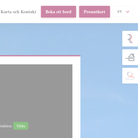
Karta och Kontakt
Boka ett bord
Presentkort
SV
öppnas i ett nytt fönster))
funktion.
Tillåta