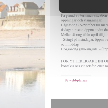
förmodligen förhäxad av siren
tidtabell
På grund av turismen situation 
öppningar och stängningar.
Lågsäsong (November till mars
tisdagar, resten öppna andra d
Mellansäsong (från april till ju
- Stängt på måndagar, öppna re
och middag
Högsäsong (juli-augusti) - Öpp
FÖR YTTERLIGARE INFORMA
kontakta oss via telefon eller m
Se webbplatsen