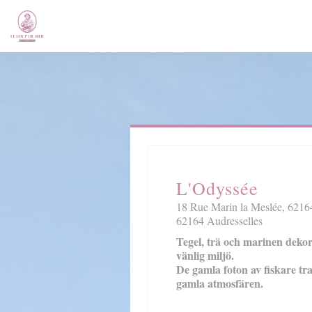
Cookie- hanteringspanel
L'Odyssée
18 Rue Marin la Meslée, 62164
62164 Audresselles
Tegel, trä och marinen deko
vänlig miljö.
De gamla foton av fiskare tra
gamla atmosfären.