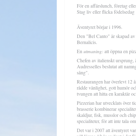
För en affärslunch, företag eller
Stag liv eller flicka födelsedag .
Äventyret börjar i 1996.
Den "Bel Canto" är skapad av
Bernalicis.
En
utmaning:
att öppna en pizz
Chefen av italienskt ursprung,
Audresselles beslutat att namn
sång".
Restaurangen har överlevt 12 å
rådde vänlighet, gott humör och
tvungen att hitta en karaktär o
Pizzerian har utvecklats över tid
brasserie kombinerar specialite
skaldjur, fisk, musslor och chip
specialiteter, för att inte tala o
Det var i 2007 att äventyret var