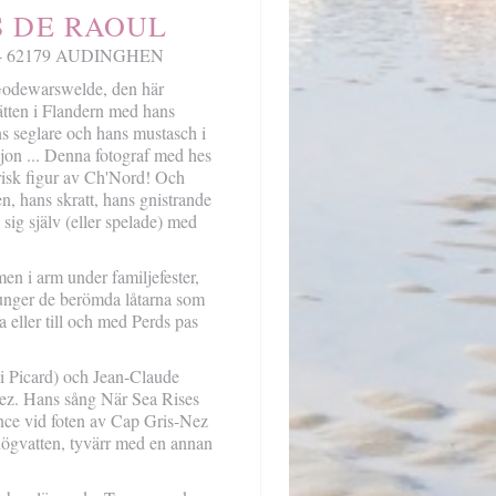
S DE RAOUL
ez - 62179 AUDINGHEN
 Godewarswelde, den här
ätten i Flandern med hans
ns seglare och hans mustasch i
jon ... Denna fotograf med hes
arisk figur av Ch'Nord! Och
, hans skratt, hans gnistrande
sig själv (eller spelade) med
men i arm under familjefester,
sjunger de berömda låtarna som
a eller till och med Perds pas
i Picard) och Jean-Claude
ez. Hans sång När Sea Rises
nce vid foten av Cap Gris-Nez
högvatten, tyvärr med en annan