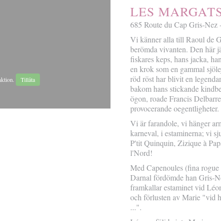
LES MARGAT
685 Route du Cap Gris-N
Vi känner alla till Raoul de
berömda vivanten. Den här j
fiskares keps, hans jacka, ha
en krok som en gammal sjöle
röd röst har blivit en legend
nktion.
Tillåta
bakom hans stickande kindben
ögon, roade Francis Delbarre 
provocerande oegentligheter.
Vi är farandole, vi hänger ar
karneval, i estaminerna; vi 
P'tit Quinquin, Zizique à Pap
l'Nord!
Med Capenoules (fina rogue 
Darnal fördömde han Gris-N
framkallar estaminet vid Léo
och förlusten av Marie "vid 
...".