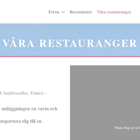
Foton
Recensioner
Våra restauranger
((
VÅRA RESTAURANGER
 Audresselles, France -
r anläggningen en varm och
nsportera dig till en
Waze Map är ur 