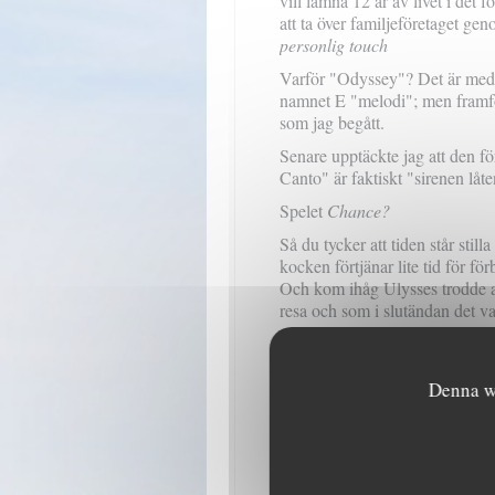
vill lämna 12 år av livet i det 
att ta över familjeföretaget gen
personlig touch
Varför "Odyssey"? Det är med h
namnet E "melodi"; men framför
som jag begått.
Senare upptäckte jag att den f
Canto" är faktiskt "sirenen låt
Spelet
Chance?
Så du tycker att tiden står still
kocken förtjänar lite tid för fö
Och kom ihåg Ulysses trodde at
resa och som i slutändan det va
Liksom den mytomspunna hjälte
oraklet, vet inte i förväg riked
nyckfulla tid.
Denna we
Sammanfattningsvis:
"Tålamod 
eller ilska" och "bra saker kom
Det är i denna anda som nu är 