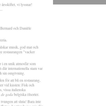
 årsskiftet, vi lyssnar!
..
 Bernard och Danièle
eria.
 älskar musik, god mat och
ge restaurangen "vacker
r i en unik atmosfär som
 där internationella stam var
ch sin omgivning.
en för att bli en restaurang,
ter vid kusten: Fisk och
s, vissa italienska
m
de goda
belgiska ölsorter.
 tvungen att sluta! Bara inte