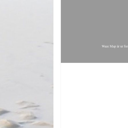
Waze Map är ur fu