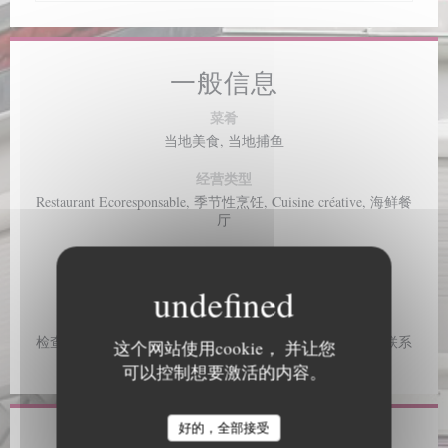
一般信息
菜肴
当地美食, 当地捕鱼
经营类型
Restaurant Ecoresponsable, 季节性烹饪, Cuisine créative, 海鲜餐
厅
服务
拿走订单, 阳台, 免费WiFi
支付方式
检查, Mobile payment, 没有联系, Apple Pay, Paiement Sans联系
这个网站使用cookie， 并让您
人, 欧洲卡/万事达卡, 大师, 签证, 现金, 借记卡
可以控制想要激活的内容。
好的，全部接受