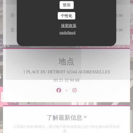
营业时间
禁用
星
-
星
12:00 - 14:30
19:00 - 20:30
个性化
•
保密政策
星
-
星
12:00 - 15:00
19:00 - 20:30
•
undefined
地点
((在新窗口中
1 PLACE DU DETROIT 62164 AUDRESSELLES
03 21 32 94 68
Facebook ((在新窗口中打开))
Instagram ((在新窗口中打开))
了解最新信息
*
订阅我们的时事通讯，通过电子邮件接收我们的个性化通讯和营销优
惠。