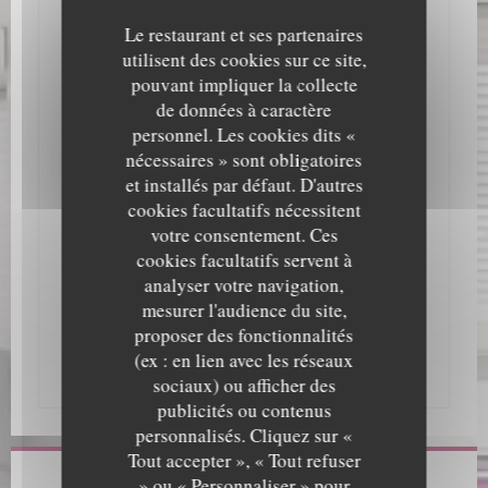
Facebook.
Le restaurant et ses partenaires
utilisent des cookies sur ce site,
pouvant impliquer la collecte
de données à caractère
personnel. Les cookies dits «
Suivez nous sur Facebook et Instagram - Le Loup
nécessaires » sont obligatoires
de mer - pour plus d'actualités et de photos
et installés par défaut. D'autres
cookies facultatifs nécessitent
votre consentement. Ces
cookies facultatifs servent à
analyser votre navigation,
A très vite pour une escapade gourmande.
mesurer l'audience du site,
proposer des fonctionnalités
(ex : en lien avec les réseaux
L'équipe du Loup de Mer
sociaux) ou afficher des
publicités ou contenus
personnalisés. Cliquez sur «
Tout accepter », « Tout refuser
» ou « Personnaliser » pour