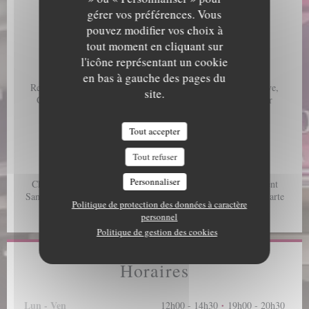
Infos pratiques
gérer vos préférences. Vous
pouvez modifier vos choix à
Cuisine
tout moment en cliquant sur
Carte gourmande et créative, Cuisine Locale, Pêche locale
l'icône représentant un cookie
Type de restaurant
en bas à gauche des pages du
Restaurant Ecoresponsable, Cuisine de Saison, Cuisine créative,
site.
Cuisine bistronomique française, Restaurant de fruits de mer
Services
Tout accepter
Vente à emporter, Terrasse, Accès wifi gratuit
Tout refuser
Moyens de paiement
Personnaliser
Chèques, Paiement mobile, Sans Contact, Apple Pay, Paiement
Sans Contact, Eurocard/Mastercard, Maestro, Visa, Espèces, Carte
Politique de protection des données à caractère
Bleue
personnel
Politique de gestion des cookies
Horaires
Lun
-
Ven
12h00 - 14h30
19h00 - 20h30
•