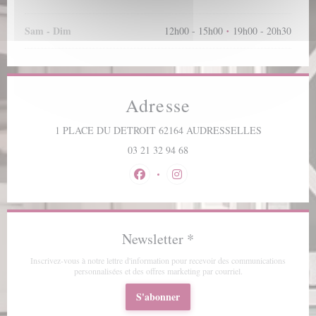
Sam
-
Dim
12h00 - 15h00
19h00 - 20h30
•
Adresse
((ouvre une n
1 PLACE DU DETROIT 62164 AUDRESSELLES
03 21 32 94 68
Facebook ((ouvre une nouvelle fenêtre))
Instagram ((ouvre une nouvelle 
Newsletter
*
Inscrivez-vous à notre lettre d'information pour recevoir des communications
personnalisées et des offres marketing par courriel.
S'abonner