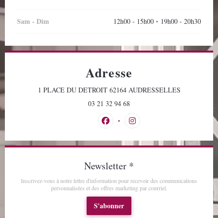
Sam
-
Dim
12h00 - 15h00
19h00 - 20h30
•
Adresse
((ouvre une n
1 PLACE DU DETROIT 62164 AUDRESSELLES
03 21 32 94 68
Facebook ((ouvre une nouvelle fenêtr
Instagram ((ouvre une nouvel
Newsletter
*
Inscrivez-vous à notre lettre d'information pour recevoir des communications
personnalisées et des offres marketing par courriel.
S'abonner