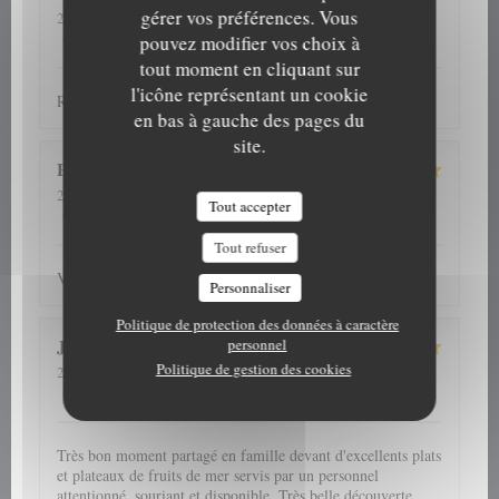
gérer vos préférences. Vous
2026-08-06
- 13:00 - Couverts 2
5
/5
5
/5
5
/5
5
/5
Service
:
Ambiance
:
Cuisine
:
Qualité / Prix
:
pouvez modifier vos choix à
tout moment en cliquant sur
l'icône représentant un cookie
Repas et accueil toujours au top
en bas à gauche des pages du
site.
Patrick
D
2026-07-31
- 12:30 - Couverts 4
Tout accepter
5
/5
5
/5
5
/5
4
/5
Service
:
Ambiance
:
Cuisine
:
Qualité / Prix
:
Tout refuser
Verzorgd, vriendelijk en vooral lekker
Personnaliser
Politique de protection des données à caractère
J C
S
personnel
Politique de gestion des cookies
2026-08-05
- 12:45 - Couverts 5
5
/5
5
/5
5
/5
5
/5
Service
:
Ambiance
:
Cuisine
:
Qualité / Prix
:
Très bon moment partagé en famille devant d'excellents plats
et plateaux de fruits de mer servis par un personnel
attentionné, souriant et disponible. Très belle découverte