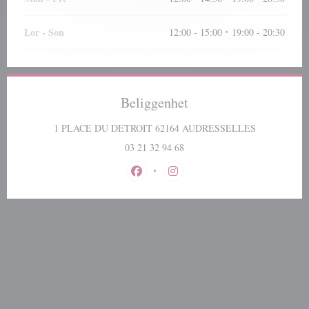
Lor
-
Son
12:00 - 15:00
19:00 - 20:30
•
Beliggenhet
((åpner i et n
1 PLACE DU DETROIT 62164 AUDRESSELLES
03 21 32 94 68
Facebook ((åpner i et nytt vindu))
Instagram ((åpner i et nytt vind