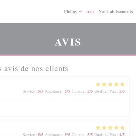
Photos
Avis
Nos établissements
AVIS
 avis de nos clients
5
/5
5
/5
5
/5
5
/5
Service
:
Ambiance
:
Cuisine
:
Qualité / Prix
:
5
/5
5
/5
5
/5
4
/5
Service
:
Ambiance
:
Cuisine
:
Qualité / Prix
: