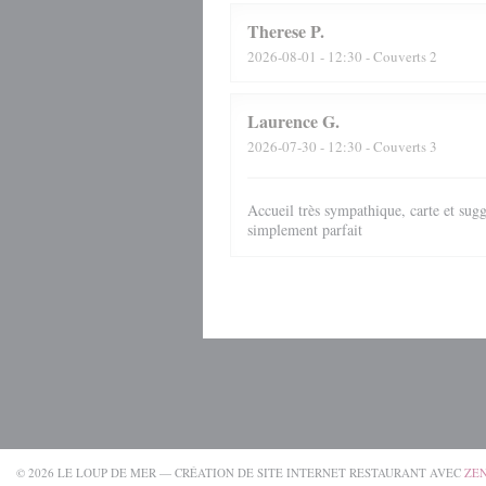
Therese
P
2026-08-01
- 12:30 - Couverts 2
Laurence
G
2026-07-30
- 12:30 - Couverts 3
Accueil très sympathique, carte et sugg
simplement parfait
© 2026 LE LOUP DE MER — CRÉATION DE SITE INTERNET RESTAURANT AVEC
ZE