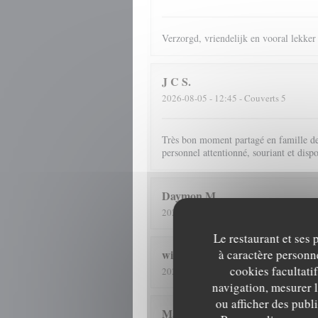
Verzorgd, vriendelijk en vooral lekker
J C
S
2026-08-05
- 12:45 - Couverts 5
Très bon moment partagé en famille deva
personnel attentionné, souriant et disp
Daymon
M
2026-08-05
- 12:15 - Couverts 3
Le restaurant et ses 
à caractère personne
wilfried
S
cookies facultati
2026-08-03
- 19:00 - Couverts 2
navigation, mesurer l
ou afficher des publ
Marc
B