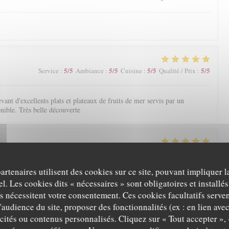
5
/5
5
/5
5
/5
5
/5
Service
:
Ambiance
:
Cuisine
:
Qualité / Prix
:
nt d'excellents plats et plateaux de fruits de mer servis par un
onible. Très belle découverte
5
/5
5
/5
5
/5
5
/5
Service
:
Ambiance
:
Cuisine
:
Qualité / Prix
:
partenaires utilisent des cookies sur ce site, pouvant impliquer 
l. Les cookies dits « nécessaires » sont obligatoires et installés
fs nécessitent votre consentement. Ces cookies facultatifs serven
5
/5
4
/5
5
/5
4
/5
Service
:
Ambiance
:
Cuisine
:
Qualité / Prix
:
'audience du site, proposer des fonctionnalités (ex : en lien ave
icités ou contenus personnalisés. Cliquez sur « Tout accepter », 