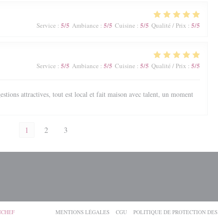
5
/5
5
/5
5
/5
5
/5
Service
:
Ambiance
:
Cuisine
:
Qualité / Prix
:
5
/5
5
/5
5
/5
5
/5
Service
:
Ambiance
:
Cuisine
:
Qualité / Prix
:
estions attractives, tout est local et fait maison avec talent, un moment
1
2
3
((OUVRE UNE NOUVELLE FENÊTRE))
((OUVRE UNE NOUVELLE FENÊTRE))
((OUVRE UNE NOUVELLE FENÊTRE
NCHEF
MENTIONS LÉGALES
CGU
POLITIQUE DE PROTECTION DE