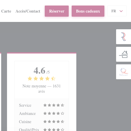
((ouvre une nouvelle fenêtre))
Carte
Accès/Contact
Réserver
Bons cadeaux
FR
4.6
/5
Note moyenne —
1631
avis
Service
Ambiance
Cuisine
Qualité/Prix