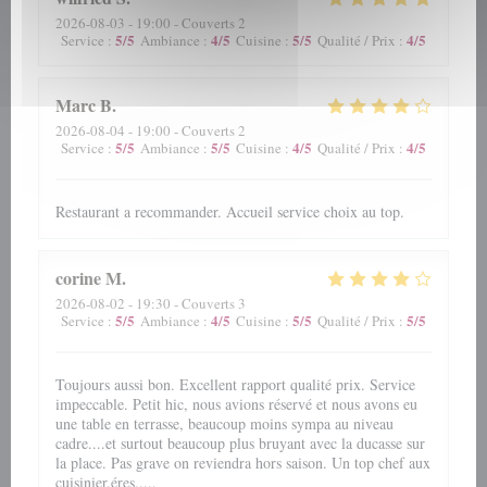
2026-08-03
- 19:00 - Couverts 2
5
/5
4
/5
5
/5
4
/5
Service
:
Ambiance
:
Cuisine
:
Qualité / Prix
:
Marc
B
2026-08-04
- 19:00 - Couverts 2
5
/5
5
/5
4
/5
4
/5
Service
:
Ambiance
:
Cuisine
:
Qualité / Prix
:
Restaurant a recommander. Accueil service choix au top.
corine
M
2026-08-02
- 19:30 - Couverts 3
5
/5
4
/5
5
/5
5
/5
Service
:
Ambiance
:
Cuisine
:
Qualité / Prix
:
Toujours aussi bon. Excellent rapport qualité prix. Service
impeccable. Petit hic, nous avions réservé et nous avons eu
une table en terrasse, beaucoup moins sympa au niveau
cadre....et surtout beaucoup plus bruyant avec la ducasse sur
la place. Pas grave on reviendra hors saison. Un top chef aux
cuisinier.éres.....