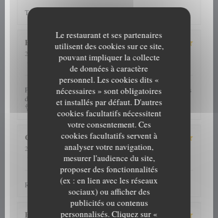
Tout a été parfait ! Nous reviendrons avec plaisir !
Le restaurant et ses partenaires
H
utilisent des cookies sur ce site,
2026-08-06
- 20:00 - Couverts 5
pouvant impliquer la collecte
5
/5
5
/5
5
/5
4
/5
Service
:
Ambiance
:
Cuisine
:
Qualité / Prix
:
de données à caractère
personnel. Les cookies dits «
nécessaires » sont obligatoires
Plats savoureux,service impeccable,plusieurs fois nous avons
dîner dans cet établissement et jamais déçue.Je recommande
et installés par défaut. D'autres
👌
cookies facultatifs nécessitent
votre consentement. Ces
cookies facultatifs servent à
Cathy
G
analyser votre navigation,
2026-08-06
- 13:00 - Couverts 2
5
/5
5
/5
5
/5
5
/5
Service
:
Ambiance
:
Cuisine
:
Qualité / Prix
:
mesurer l'audience du site,
proposer des fonctionnalités
(ex : en lien avec les réseaux
Repas et accueil toujours au top
sociaux) ou afficher des
publicités ou contenus
personnalisés. Cliquez sur «
Patrick
D