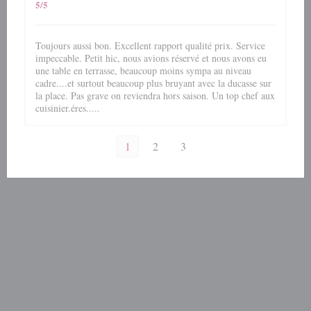
5
/5
Toujours aussi bon. Excellent rapport qualité prix. Service
impeccable. Petit hic, nous avions réservé et nous avons eu
une table en terrasse, beaucoup moins sympa au niveau
cadre....et surtout beaucoup plus bruyant avec la ducasse sur
la place. Pas grave on reviendra hors saison. Un top chef aux
cuisinier.éres.....
1
2
3