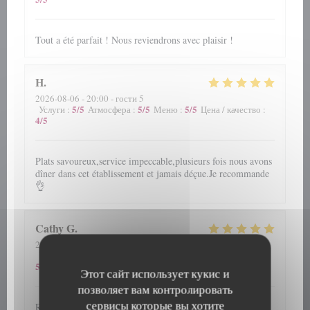
Tout a été parfait ! Nous reviendrons avec plaisir !
H
2026-08-06
- 20:00 - гости 5
5
/5
5
/5
5
/5
Услуги
:
Атмосфера
:
Меню
:
Цена / качество
:
4
/5
Plats savoureux,service impeccable,plusieurs fois nous avons
dîner dans cet établissement et jamais déçue.Je recommande
👌
Cathy
G
2026-08-06
- 13:00 - гости 2
5
/5
5
/5
5
/5
Услуги
:
Атмосфера
:
Меню
:
Цена / качество
:
5
/5
Этот сайт использует кукис и
позволяет вам контролировать
сервисы которые вы хотите
Repas et accueil toujours au top