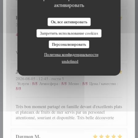
активировать
Patrick
D
Ок, все активировать
2026-07-31
- 12:30 - гости 4
5
/5
5
/5
5
/5
Услуги
:
Атмосфера
:
Меню
:
Цена / качество
:
Запретить использование cookies
4
/5
Персонализировать
Verzorgd, vriendelijk en vooral lekker
Политика конфиденциальности
undefined
J C
S
2026-08-05
- 12:45 - гости 5
5
/5
5
/5
5
/5
Услуги
:
Атмосфера
:
Меню
:
Цена / качество
:
5
/5
Très bon moment partagé en famille devant d'excellents plats
et plateaux de fruits de mer servis par un personnel
attentionné, souriant et disponible. Très belle découverte
Daymon
M