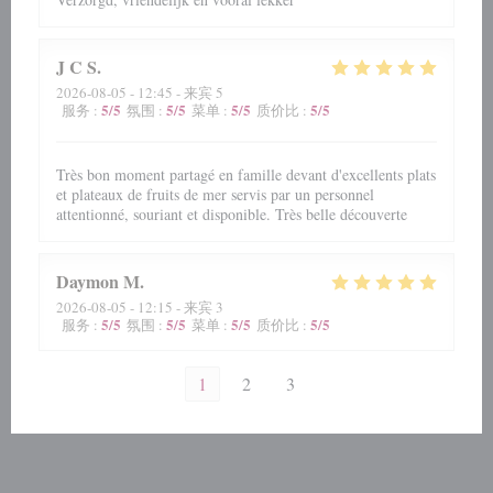
J C
S
2026-08-05
- 12:45 - 来宾 5
5
/5
5
/5
5
/5
5
/5
服务
:
氛围
:
菜单
:
质价比
:
Très bon moment partagé en famille devant d'excellents plats
et plateaux de fruits de mer servis par un personnel
attentionné, souriant et disponible. Très belle découverte
Daymon
M
2026-08-05
- 12:15 - 来宾 3
5
/5
5
/5
5
/5
5
/5
服务
:
氛围
:
菜单
:
质价比
:
1
2
3