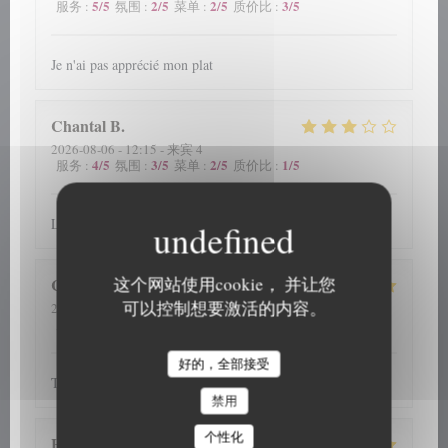
5
/5
2
/5
2
/5
3
/5
服务
:
氛围
:
菜单
:
质价比
:
Je n'ai pas apprécié mon plat
Chantal
B
2026-08-06
- 12:15 - 来宾 4
4
/5
3
/5
2
/5
1
/5
服务
:
氛围
:
菜单
:
质价比
:
La planche apéritive
这个网站使用cookie， 并让您
Colette
D
可以控制想要激活的内容。
2026-08-06
- 12:30 - 来宾 4
5
/5
5
/5
5
/5
5
/5
服务
:
氛围
:
菜单
:
质价比
:
好的，全部接受
Tout a été parfait ! Nous reviendrons avec plaisir !
禁用
个性化
H