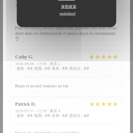
2026-08-06
- 20:00 - 来宾 5
保密政策
5
/5
5
/5
5
/5
4
/5
服务
:
氛围
:
菜单
:
质价比
:
undefined
Plats savoureux,service impeccable,plusieurs fois nous avons
dîner dans cet établissement et jamais déçue.Je recommande
👌
Cathy
G
2026-08-06
- 13:00 - 来宾 2
5
/5
5
/5
5
/5
5
/5
服务
:
氛围
:
菜单
:
质价比
:
Repas et accueil toujours au top
Patrick
D
2026-07-31
- 12:30 - 来宾 4
5
/5
5
/5
5
/5
4
/5
服务
:
氛围
:
菜单
:
质价比
:
Verzorgd, vriendelijk en vooral lekker