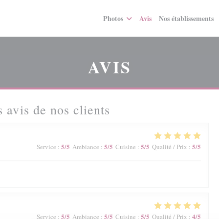
Photos
Avis
Nos établissements
AVIS
 avis de nos clients
5
/5
5
/5
5
/5
5
/5
Service
:
Ambiance
:
Cuisine
:
Qualité / Prix
:
5
/5
5
/5
5
/5
4
/5
Service
:
Ambiance
:
Cuisine
:
Qualité / Prix
: