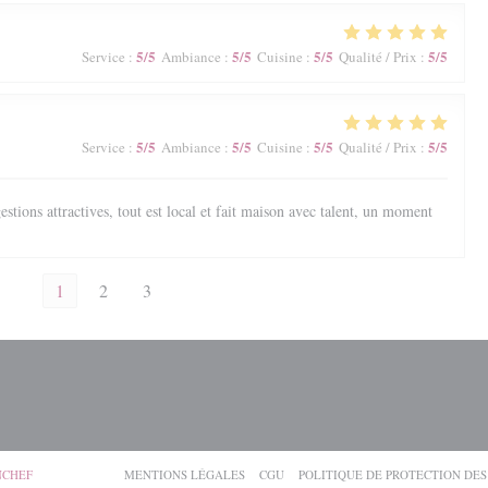
5
/5
5
/5
5
/5
5
/5
Service
:
Ambiance
:
Cuisine
:
Qualité / Prix
:
5
/5
5
/5
5
/5
5
/5
Service
:
Ambiance
:
Cuisine
:
Qualité / Prix
:
estions attractives, tout est local et fait maison avec talent, un moment
1
2
3
((OUVRE UNE NOUVELLE FENÊTRE))
((OUVRE UNE NOUVELLE FENÊTRE))
((OUVRE UNE NOUVELLE FENÊTRE
NCHEF
MENTIONS LÉGALES
CGU
POLITIQUE DE PROTECTION DE