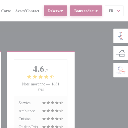
((ouvre une nouvelle fenêtre))
Carte
Accès/Contact
Réserver
Bons cadeaux
FR
4.6
/5
Note moyenne —
1631
avis
Service
Ambiance
Cuisine
Qualité/Prix