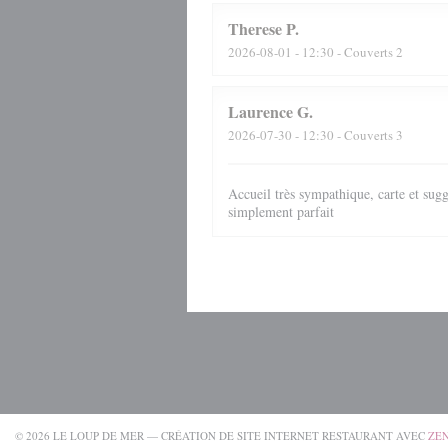
Therese
P
2026-08-01
- 12:30 - Couverts 2
Laurence
G
2026-07-30
- 12:30 - Couverts 3
Accueil très sympathique, carte et sugg
simplement parfait
© 2026 LE LOUP DE MER — CRÉATION DE SITE INTERNET RESTAURANT AVEC
ZE