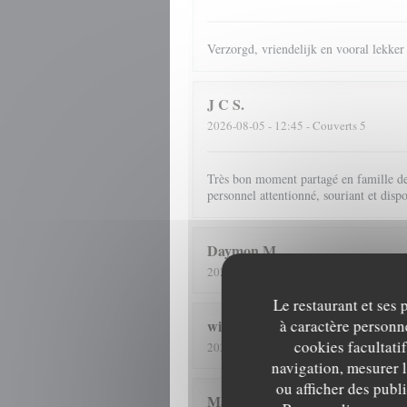
Verzorgd, vriendelijk en vooral lekker
J C
S
2026-08-05
- 12:45 - Couverts 5
Très bon moment partagé en famille deva
personnel attentionné, souriant et disp
Daymon
M
2026-08-05
- 12:15 - Couverts 3
Le restaurant et ses 
à caractère personne
wilfried
S
cookies facultati
2026-08-03
- 19:00 - Couverts 2
navigation, mesurer l
ou afficher des publ
Marc
B