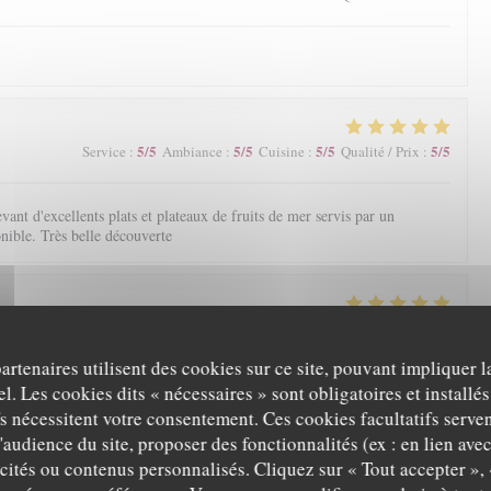
5
/5
5
/5
5
/5
5
/5
Service
:
Ambiance
:
Cuisine
:
Qualité / Prix
:
nt d'excellents plats et plateaux de fruits de mer servis par un
onible. Très belle découverte
5
/5
5
/5
5
/5
5
/5
Service
:
Ambiance
:
Cuisine
:
Qualité / Prix
:
partenaires utilisent des cookies sur ce site, pouvant impliquer 
l. Les cookies dits « nécessaires » sont obligatoires et installés
fs nécessitent votre consentement. Ces cookies facultatifs serven
5
/5
4
/5
5
/5
4
/5
Service
:
Ambiance
:
Cuisine
:
Qualité / Prix
:
'audience du site, proposer des fonctionnalités (ex : en lien ave
icités ou contenus personnalisés. Cliquez sur « Tout accepter », 