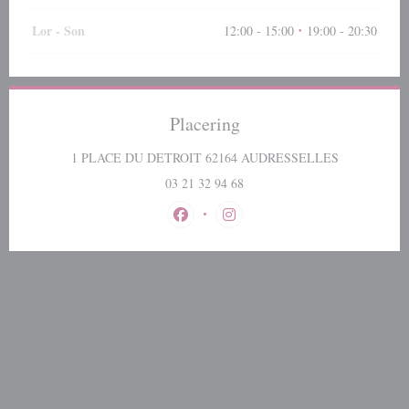
Lor
-
Son
12:00 - 15:00
19:00 - 20:30
•
Placering
((åbner i et n
1 PLACE DU DETROIT 62164 AUDRESSELLES
03 21 32 94 68
Facebook ((åbner i et nyt vindue))
Instagram ((åbner i et nyt vindu