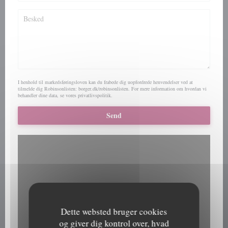
I henhold til markedsføringsloven kan du frabede dig uopfordrede henvendelser ved at
tilmelde dig Robinsonlisten:
borger.dk/robinsonlisten
. For mere information om hvordan vi
behandler dine data, se vores
privatlivspolitik
.
Dette websted bruger cookies
og giver dig kontrol over, hvad