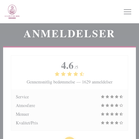
CCookie-styringspanel
ANMELDELSER
4.6
/5
Gennemsnitlig bedømmelse —
1629 anmeldelser
Service
Atmosfære
Menuer
Kvalitet/Pris