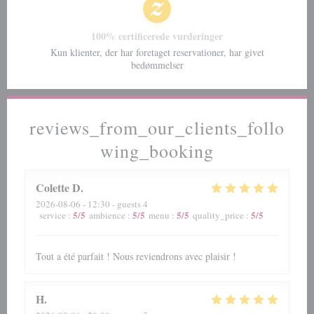
100% certificerede vurderinger
Kun klienter, der har foretaget reservationer, har givet
bedømmelser
reviews_from_our_clients_follo
wing_booking
Colette
D
2026-08-06
- 12:30 - guests 4
5
/5
5
/5
5
/5
5
/5
service
:
ambience
:
menu
:
quality_price
:
Tout a été parfait ! Nous reviendrons avec plaisir !
H