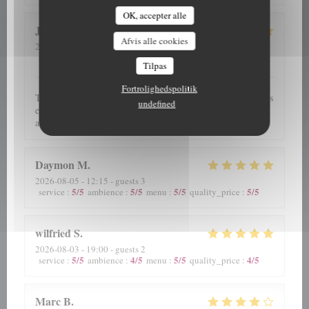
OK, accepter alle
J C
S
Afvis alle cookies
2026-08-05
- 12:45 - guests 5
5
/5
5
/5
5
/5
5
/5
service
:
ambience
:
menu
:
quality_price
:
Tilpas
Fortrolighedspolitik
Très bon moment partagé en famille devant d'excellents plats
undefined
et plateaux de fruits de mer servis par un personnel
attentionné, souriant et disponible. Très belle découverte
Daymon
M
2026-08-05
- 12:15 - guests 3
5
/5
5
/5
5
/5
5
/5
service
:
ambience
:
menu
:
quality_price
:
wilfried
S
2026-08-03
- 19:00 - guests 2
5
/5
4
/5
5
/5
4
/5
service
:
ambience
:
menu
:
quality_price
:
Marc
B