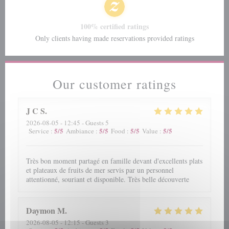
100% certified ratings
Only clients having made reservations provided ratings
Our customer ratings
J C
S
2026-08-05
- 12:45 - Guests 5
5
/5
5
/5
5
/5
5
/5
Service
:
Ambiance
:
Food
:
Value
:
Très bon moment partagé en famille devant d'excellents plats
et plateaux de fruits de mer servis par un personnel
attentionné, souriant et disponible. Très belle découverte
Daymon
M
2026-08-05
- 12:15 - Guests 3