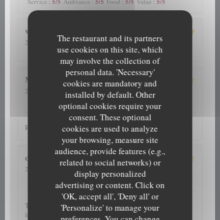
5
/5
5
/5
5
/5
5
/5
Service
:
Ambiance
:
Food
:
Value
:
wilfried
S
The restaurant and its partners
2026-08-03
- 19:00 - Guests 2
use cookies on this site, which
5
/5
4
/5
5
/5
4
/5
Service
:
Ambiance
:
Food
:
Value
:
may involve the collection of
personal data. 'Necessary'
Marc
B
cookies are mandatory and
2026-08-04
- 19:00 - Guests 2
installed by default. Other
5
/5
5
/5
4
/5
4
/5
Service
:
Ambiance
:
Food
:
Value
:
optional cookies require your
consent. These optional
cookies are used to analyze
Restaurant a recommander. Accueil service choix au top.
your browsing, measure site
audience, provide features (e.g.,
corine
M
related to social networks) or
2026-08-02
- 19:30 - Guests 3
display personalized
5
/5
4
/5
5
/5
5
/5
Service
:
Ambiance
:
Food
:
Value
:
advertising or content. Click on
'OK, accept all', 'Deny all' or
Toujours aussi bon. Excellent rapport qualité prix. Service
'Personalize' to manage your
impeccable. Petit hic, nous avions réservé et nous avons eu
preferences. You can change