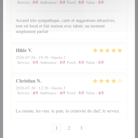
5
/5
5
/5
5
/5
5
/5
Service
:
Ambiance
:
Food
:
Value
:
Accueil très sympathique, carte et suggestions attractives,
tout est local et fait maison avec talent, un moment
simplement parfait
Hilde
V
2026-07-26
- 19:30 - Guests 2
5
/5
5
/5
5
/5
5
/5
Service
:
Ambiance
:
Food
:
Value
:
Christian
N
2026-07-30
- 12:30 - Guests 3
4
/5
4
/5
5
/5
4
/5
Service
:
Ambiance
:
Food
:
Value
:
La cuisine, les vins, le pain, la créativité du chef, le service.
1
2
3