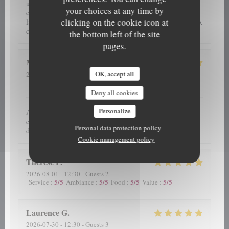
une table en terrasse, beaucoup moins sympa au niveau
your choices at any time by
cadre....et surtout beaucoup plus bruyant avec la ducasse sur
clicking on the cookie icon at
la place. Pas grave on reviendra hors saison. Un top chef aux
cuisinier.éres.....
the bottom left of the site
pages.
Martine
V
OK, accept all
2026-08-01
- 12:30 - Guests 2
5
/5
5
/5
5
/5
4
/5
Service
:
Ambiance
:
Food
:
Value
:
Deny all cookies
Personalize
Accueil sympa fraîcheur des fruits de mer malgré la chaleur
excellent Picon vin blanc 🤭 ambiance cosy Venons depuis
Personal data protection policy
des années
Cookie management policy
Therese
P
2026-08-01
- 12:30 - Guests 2
5
/5
5
/5
5
/5
5
/5
Service
:
Ambiance
:
Food
:
Value
:
Laurence
G
2026-07-30
- 12:30 - Guests 3