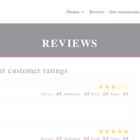
Photos
Reviews
Our restaurants
REVIEWS
r customer ratings
4
/5
3
/5
2
/5
1
/5
Service
:
Ambiance
:
Food
:
Value
:
5
/5
5
/5
5
/5
5
/5
Service
:
Ambiance
:
Food
:
Value
: