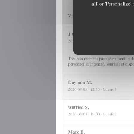
all' or 'Personalize
Verzorgd, vriendelijk en vooral lekker
J C
S
2026-08-05
- 12:45 - Guests 5
Très bon moment partagé en famille deva
personnel attentionné, souriant et disp
Daymon
M
2026-08-05
- 12:15 - Guests 3
wilfried
S
2026-08-03
- 19:00 - Guests 2
Marc
B