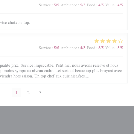
5
/5
5
/5
4
/5
4
/5
Service
:
Ambiance
:
Food
:
Value
:
vice choix au top.
5
/5
4
/5
5
/5
5
/5
Service
:
Ambiance
:
Food
:
Value
:
ualité prix. Service impeccable. Petit hic, nous avions réservé et nous
up moins sympa au niveau cadre....et surtout beaucoup plus bruyant avec
viendra hors saison. Un top chef aux cuisinier.éres.....
1
2
3