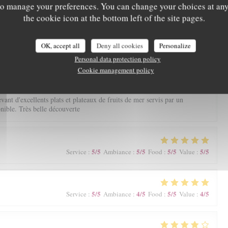
' to manage your preferences. You can change your choices at an
the cookie icon at the bottom left of the site pages.
OK, accept all
Deny all cookies
Personalize
Personal data protection policy
5
/5
5
/5
5
/5
5
/5
Service
Cookie management policy
:
Ambiance
:
Food
:
Value
:
nt d'excellents plats et plateaux de fruits de mer servis par un
onible. Très belle découverte
5
/5
5
/5
5
/5
5
/5
Service
:
Ambiance
:
Food
:
Value
:
5
/5
4
/5
5
/5
4
/5
Service
:
Ambiance
:
Food
:
Value
: