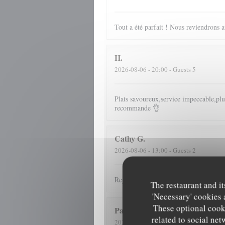
Tout a été parfait ! Nous reviendrons av
H
2026-08-06
- 20:00 - Guests 5
Plats savoureux,service impeccable,plus
recommande 👌
Cathy
G
2026-08-06
- 13:00 - Guests 2
Repas et accueil toujours au top
The restaurant and it
'Necessary' cookies 
These optional cooki
Patrick
D
related to social net
2026-07-31
- 12:30 - Guests 4