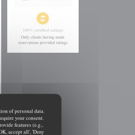
100% certified ratings
Only clients having made
reservations provided ratings
tion of personal data.
require your consent.
ovide features (e.g.,
OK, accept all', 'Deny