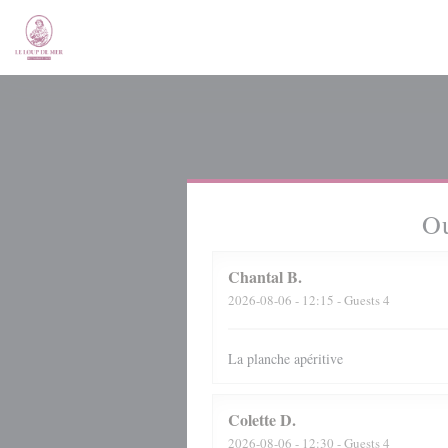
Personalizing your cookie choices
Ou
Chantal
B
2026-08-06
- 12:15 - Guests 4
La planche apéritive
Colette
D
2026-08-06
- 12:30 - Guests 4