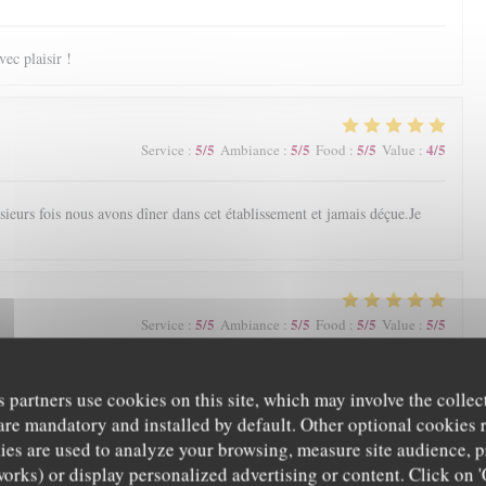
ec plaisir !
5
/5
5
/5
5
/5
4
/5
Service
:
Ambiance
:
Food
:
Value
:
ieurs fois nous avons dîner dans cet établissement et jamais déçue.Je
5
/5
5
/5
5
/5
5
/5
Service
:
Ambiance
:
Food
:
Value
:
s partners use cookies on this site, which may involve the collec
are mandatory and installed by default. Other optional cookies 
es are used to analyze your browsing, measure site audience, pr
works) or display personalized advertising or content. Click on '
5
/5
5
/5
5
/5
4
/5
Service
:
Ambiance
:
Food
:
Value
: