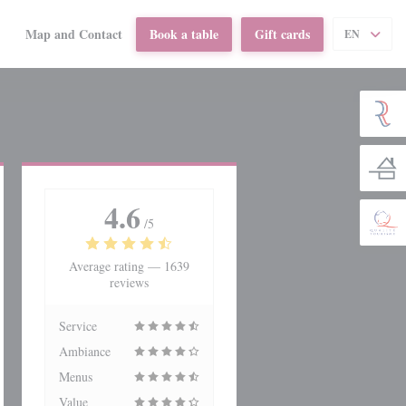
Map and Contact
Book a table
Gift cards
EN
((opens in a new window))
4.6
/5
Average rating —
1639
reviews
Service
Ambiance
Menus
Value