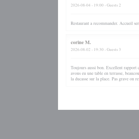
2026-08-04
- 19:00 - Guests 2
Restaurant a recommander. Accueil ser
corine
M
2026-08-02
- 19:30 - Guests 3
Toujours aussi bon. Excellent rapport q
avons eu une table en terrasse, beauco
la ducasse sur la place. Pas grave on re