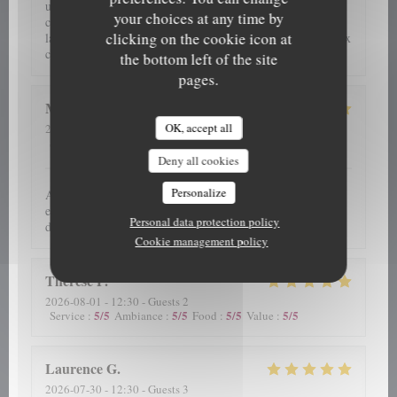
une table en terrasse, beaucoup moins sympa au niveau
your choices at any time by
cadre....et surtout beaucoup plus bruyant avec la ducasse sur
clicking on the cookie icon at
la place. Pas grave on reviendra hors saison. Un top chef aux
cuisinier.éres.....
the bottom left of the site
pages.
Martine
V
OK, accept all
2026-08-01
- 12:30 - Guests 2
5
/5
5
/5
5
/5
4
/5
Service
:
Ambiance
:
Food
:
Value
:
Deny all cookies
Personalize
Accueil sympa fraîcheur des fruits de mer malgré la chaleur
excellent Picon vin blanc 🤭 ambiance cosy Venons depuis
Personal data protection policy
des années
Cookie management policy
Therese
P
2026-08-01
- 12:30 - Guests 2
5
/5
5
/5
5
/5
5
/5
Service
:
Ambiance
:
Food
:
Value
:
Laurence
G
2026-07-30
- 12:30 - Guests 3