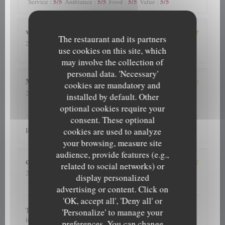
5
/5
5
/5
5
/5
5
/5
Service
:
Ambiance
:
Food
:
Value
:
wilfried
S
The restaurant and its partners
2026-08-03
- 19:00 - Guests 2
use cookies on this site, which
5
/5
4
/5
5
/5
4
/5
Service
:
Ambiance
:
Food
:
Value
:
may involve the collection of
personal data. 'Necessary'
Marc
B
cookies are mandatory and
2026-08-04
- 19:00 - Guests 2
installed by default. Other
5
/5
5
/5
4
/5
4
/5
Service
:
Ambiance
:
Food
:
Value
:
optional cookies require your
consent. These optional
cookies are used to analyze
Restaurant a recommander. Accueil service choix au top.
your browsing, measure site
audience, provide features (e.g.,
corine
M
related to social networks) or
2026-08-02
- 19:30 - Guests 3
display personalized
5
/5
4
/5
5
/5
5
/5
Service
:
Ambiance
:
Food
:
Value
:
advertising or content. Click on
'OK, accept all', 'Deny all' or
Toujours aussi bon. Excellent rapport qualité prix. Service
'Personalize' to manage your
impeccable. Petit hic, nous avions réservé et nous avons eu
preferences. You can change