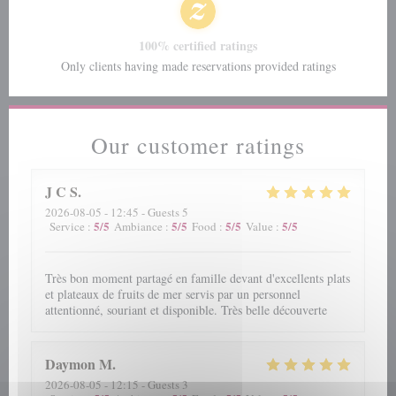
100% certified ratings
Only clients having made reservations provided ratings
Our customer ratings
J C
S
2026-08-05
- 12:45 - Guests 5
5
/5
5
/5
5
/5
5
/5
Service
:
Ambiance
:
Food
:
Value
:
Très bon moment partagé en famille devant d'excellents plats
et plateaux de fruits de mer servis par un personnel
attentionné, souriant et disponible. Très belle découverte
Daymon
M
2026-08-05
- 12:15 - Guests 3