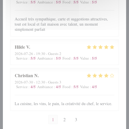
5
/5
5
/5
5
/5
5
/5
Service
:
Ambiance
:
Food
:
Value
:
Accueil très sympathique, carte et suggestions attractives,
tout est local et fait maison avec talent, un moment
simplement parfait
Hilde
V
2026-07-26
- 19:30 - Guests 2
5
/5
5
/5
5
/5
5
/5
Service
:
Ambiance
:
Food
:
Value
:
Christian
N
2026-07-30
- 12:30 - Guests 3
4
/5
4
/5
5
/5
4
/5
Service
:
Ambiance
:
Food
:
Value
:
La cuisine, les vins, le pain, la créativité du chef, le service.
1
2
3