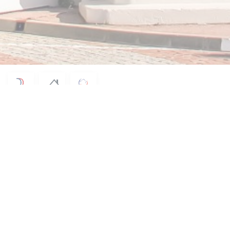
© 2026 LE LOUP DE MER — CREACIÓN DE PÁGINA WEB DE RESTAURANTE CON
((ABRE EN UNA NUEVA VENTANA))
ZENCHEF
((ABRE EN UNA NUEVA VENTA
MENCIONES LEGALES
((ABRE EN UNA NUEVA VENTANA
TÉRMINOS DE USO
((ABRE EN UNA
POLÍTICA DE PROTECCIÓN DE DATOS PERSONALES
((ABRE EN UNA NUEVA VENTA
POLÍTICA DE COOKIES
((ABRE EN UNA NUEVA VENTANA
ACCESIBILIDAD