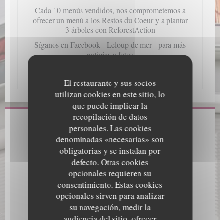
Cada 10 menús vendidos, nos comprometemos a
ofrecer un menú a los Restos du Coeur y a plantar
3 árboles con ReforestAction
Síganos en Facebook - Leloup de mer - para más
noticias y fotos
Hasta pronto !!!! Los extrañamos !!!
El restaurante y sus socios
utilizan cookies en este sitio, lo
que puede implicar la
recopilación de datos
Información general
personales. Las cookies
denominadas «necesarias» son
Cocina
obligatorias y se instalan por
Cocina Local, pesquera local
defecto. Otras cookies
opcionales requieren su
Tipo de negocio
consentimiento. Estas cookies
Restaurant Ecoresponsable, Cocina de Temporada, Cuisine
opcionales sirven para analizar
créative, Cocina bistronómica francesa, Marisquería
su navegación, medir la
Servicios
audiencia del sitio, ofrecer