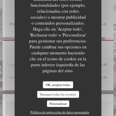
Pedido para Llevar, Terraza, WiFi gratuita
funcionalidades (por ejemplo,
relacionadas con redes
Métodos de pago
sociales) o mostrar publicidad
Cheques, Pago móvil, Sin contacto, Apple Pay, Contactless
o contenidos personalizados.
Payment, Eurocard/Mastercard, Master, Visa, Efectivo, Tarjeta de
Haga clic en 'Aceptar todo',
Crédito
'Rechazar todo' o 'Personalizar'
para gestionar sus preferencias.
Puede cambiar sus opciones en
Horario de apertura
cualquier momento haciendo
clic en el icono de cookie en la
parte inferior izquierda de las
Lun
-
Vie
12:00 - 14:30
19:00 - 20:30
•
páginas del sitio.
Sab
-
Dom
12:00 - 15:00
19:00 - 20:30
•
OK, aceptar todas
Denegar todas las cookies
Dirección
Personalizar
Política de protección de datos personales
((abre en una
1 PLACE DU DETROIT 62164 AUDRESSELLES