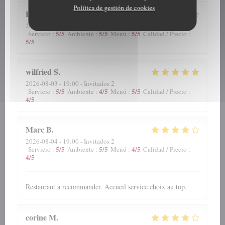
Política de gestión de cookies
Daymon
M
2026-08-05
- 12:15 - Invitados 3
5
/5
5
/5
5
/5
Servicio
:
Ambiente
:
Menú
:
Calidad / Precio
:
5
/5
wilfried
S
2026-08-03
- 19:00 - Invitados 2
5
/5
4
/5
5
/5
Servicio
:
Ambiente
:
Menú
:
Calidad / Precio
:
4
/5
Marc
B
2026-08-04
- 19:00 - Invitados 2
5
/5
5
/5
4
/5
Servicio
:
Ambiente
:
Menú
:
Calidad / Precio
:
4
/5
Restaurant a recommander. Accueil service choix au top.
corine
M