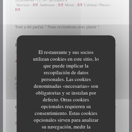
2026-08-06
- 12:30 - Invitados 4
5
/5
5
/5
5
/5
Servicio
:
Ambiente
:
Menú
:
Calidad / Precio
:
5
/5
Tout a été parfait ! Nous reviendrons avec plaisir !
H
El restaurante y sus socios
2026-08-06
- 20:00 - Invitados 5
5
/5
5
/5
5
/5
Servicio
:
Ambiente
:
Menú
:
Calidad / Precio
:
utilizan cookies en este sitio, lo
4
/5
que puede implicar la
recopilación de datos
Plats savoureux,service impeccable,plusieurs fois nous avons
personales. Las cookies
dîner dans cet établissement et jamais déçue.Je recommande
denominadas «necesarias» son
👌
obligatorias y se instalan por
defecto. Otras cookies
opcionales requieren su
Cathy
G
consentimiento. Estas cookies
2026-08-06
- 13:00 - Invitados 2
5
/5
5
/5
5
/5
Servicio
:
Ambiente
:
Menú
:
Calidad / Precio
:
opcionales sirven para analizar
5
/5
su navegación, medir la