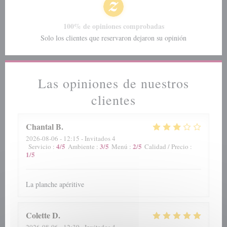
100% de opiniones comprobadas
Solo los clientes que reservaron dejaron su opinión
Las opiniones de nuestros
clientes
Chantal
B
2026-08-06
- 12:15 - Invitados 4
4
/5
3
/5
2
/5
Servicio
:
Ambiente
:
Menú
:
Calidad / Precio
:
1
/5
La planche apéritive
Colette
D