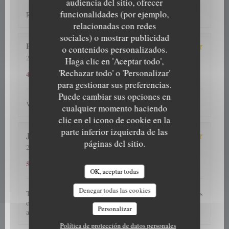
audiencia del sitio, ofrecer
funcionalidades (por ejemplo,
Repas et accueil toujours au top
relacionadas con redes
sociales) o mostrar publicidad
Patrick
D
o contenidos personalizados.
2026-07-31
- 12:30 - Invitados 4
Haga clic en 'Aceptar todo',
5
/5
5
/5
5
/5
Servicio
:
Ambiente
:
Menú
:
Calidad / Precio
:
'Rechazar todo' o 'Personalizar'
4
/5
para gestionar sus preferencias.
Puede cambiar sus opciones en
Verzorgd, vriendelijk en vooral lekker
cualquier momento haciendo
clic en el icono de cookie en la
parte inferior izquierda de las
J C
S
páginas del sitio.
2026-08-05
- 12:45 - Invitados 5
5
/5
5
/5
5
/5
Servicio
:
Ambiente
:
Menú
:
Calidad / Precio
:
5
/5
OK, aceptar todas
Denegar todas las cookies
Très bon moment partagé en famille devant d'excellents plats
et plateaux de fruits de mer servis par un personnel
Personalizar
attentionné, souriant et disponible. Très belle découverte
Política de protección de datos personales