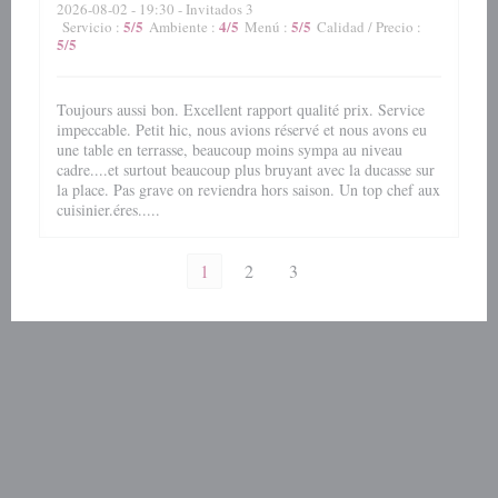
2026-08-02
- 19:30 - Invitados 3
5
/5
4
/5
5
/5
Servicio
:
Ambiente
:
Menú
:
Calidad / Precio
:
5
/5
Toujours aussi bon. Excellent rapport qualité prix. Service
impeccable. Petit hic, nous avions réservé et nous avons eu
une table en terrasse, beaucoup moins sympa au niveau
cadre....et surtout beaucoup plus bruyant avec la ducasse sur
la place. Pas grave on reviendra hors saison. Un top chef aux
cuisinier.éres.....
1
2
3