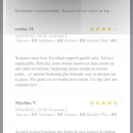
Restaurant a recommander. Accueil service choix au top.
corine
M
2026-08-02
- 19:30 - Couverts 3
5
/5
4
/5
5
/5
5
/5
Service
:
Ambiance
:
Cuisine
:
Qualité / Prix
:
Toujours aussi bon. Excellent rapport qualité prix. Service
impeccable. Petit hic, nous avions réservé et nous avons eu
une table en terrasse, beaucoup moins sympa au niveau
cadre....et surtout beaucoup plus bruyant avec la ducasse sur
la place. Pas grave on reviendra hors saison. Un top chef aux
cuisinier.éres.....
Martine
V
2026-08-01
- 12:30 - Couverts 2
5
/5
5
/5
5
/5
4
/5
Service
:
Ambiance
:
Cuisine
:
Qualité / Prix
:
Accueil sympa fraîcheur des fruits de mer malgré la chaleur