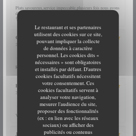
Plats savoureux,service impeccable,plusieurs fois nous avons
dîner dans cet établissement et jamais déçue.Je recommande
👌
Le restaurant et ses partenaires
utilisent des cookies sur ce site,
Cathy
G
pouvant impliquer la collecte
2026-08-06
- 13:00 - Couverts 2
de données à caractère
5
/5
5
/5
5
/5
5
/5
Service
:
Ambiance
:
Cuisine
:
Qualité / Prix
:
personnel. Les cookies dits «
nécessaires » sont obligatoires
Repas et accueil toujours au top
et installés par défaut. D'autres
cookies facultatifs nécessitent
votre consentement. Ces
Patrick
D
cookies facultatifs servent à
2026-07-31
- 12:30 - Couverts 4
analyser votre navigation,
5
/5
5
/5
5
/5
4
/5
Service
:
Ambiance
:
Cuisine
:
Qualité / Prix
:
mesurer l'audience du site,
proposer des fonctionnalités
Verzorgd, vriendelijk en vooral lekker
(ex : en lien avec les réseaux
sociaux) ou afficher des
publicités ou contenus
J C
S