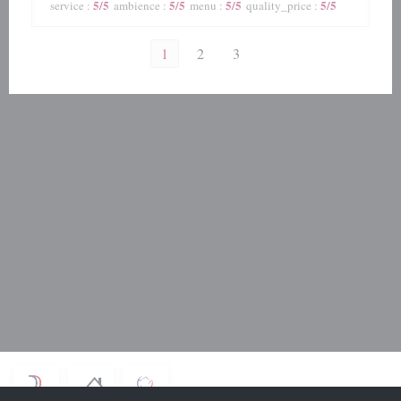
5
/5
5
/5
5
/5
5
/5
service
:
ambience
:
menu
:
quality_price
:
1
2
3