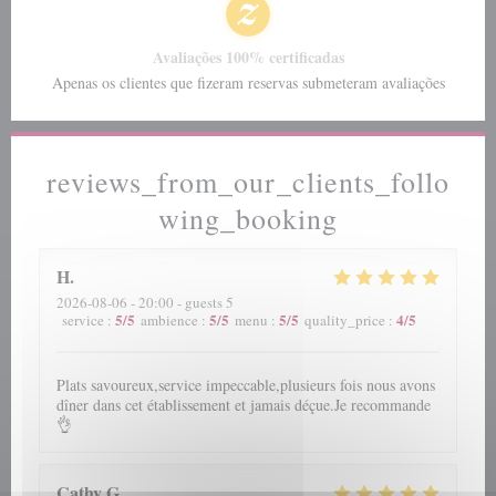
Avaliações 100% certificadas
Apenas os clientes que fizeram reservas submeteram avaliações
reviews_from_our_clients_follo
wing_booking
H
2026-08-06
- 20:00 - guests 5
5
/5
5
/5
5
/5
4
/5
service
:
ambience
:
menu
:
quality_price
:
Plats savoureux,service impeccable,plusieurs fois nous avons
dîner dans cet établissement et jamais déçue.Je recommande
👌
Cathy
G