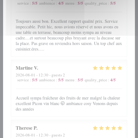
5
/5
4
/5
5
/5
5
/5
service
:
ambience
:
menu
:
quality_price
:
Toujours aussi bon. Excellent rapport qualité prix. Service
impeccable. Petit hic, nous avions réservé et nous avons eu
une table en terrasse, beaucoup moins sympa au niveau
cadre....et surtout beaucoup plus bruyant avec la ducasse sur
la place. Pas grave on reviendra hors saison. Un top chef aux
cuisinier.éres.....
Martine
V
2026-08-01
- 12:30 - guests 2
5
/5
5
/5
5
/5
4
/5
service
:
ambience
:
menu
:
quality_price
:
Accueil sympa fraîcheur des fruits de mer malgré la chaleur
excellent Picon vin blanc 🤭 ambiance cosy Venons depuis
des années
Therese
P
2026-08-01
- 12:30 - guests 2