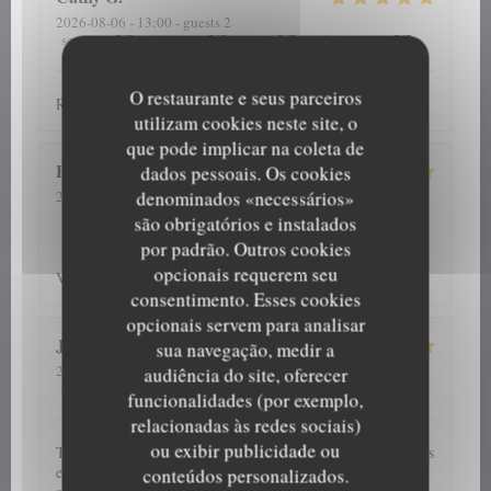
2026-08-06
- 13:00 - guests 2
5
/5
5
/5
5
/5
5
/5
service
:
ambience
:
menu
:
quality_price
:
O restaurante e seus parceiros
Repas et accueil toujours au top
utilizam cookies neste site, o
que pode implicar na coleta de
Patrick
D
dados pessoais. Os cookies
denominados «necessários»
2026-07-31
- 12:30 - guests 4
5
/5
5
/5
5
/5
4
/5
service
:
ambience
:
menu
:
quality_price
:
são obrigatórios e instalados
por padrão. Outros cookies
opcionais requerem seu
Verzorgd, vriendelijk en vooral lekker
consentimento. Esses cookies
opcionais servem para analisar
J C
S
sua navegação, medir a
2026-08-05
- 12:45 - guests 5
audiência do site, oferecer
5
/5
5
/5
5
/5
5
/5
service
:
ambience
:
menu
:
quality_price
:
funcionalidades (por exemplo,
relacionadas às redes sociais)
ou exibir publicidade ou
Très bon moment partagé en famille devant d'excellents plats
et plateaux de fruits de mer servis par un personnel
conteúdos personalizados.