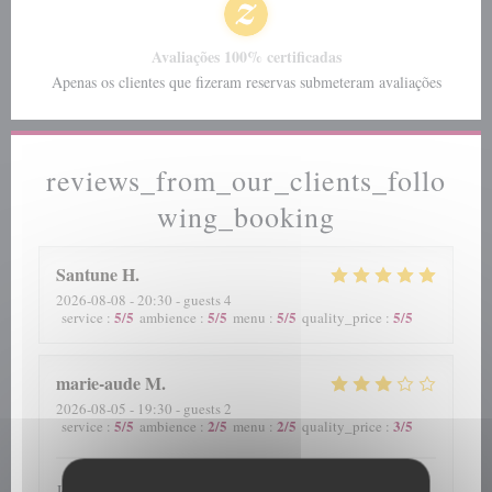
Avaliações 100% certificadas
Apenas os clientes que fizeram reservas submeteram avaliações
reviews_from_our_clients_follo
wing_booking
Santune
H
2026-08-08
- 20:30 - guests 4
5
/5
5
/5
5
/5
5
/5
service
:
ambience
:
menu
:
quality_price
:
marie-aude
M
2026-08-05
- 19:30 - guests 2
5
/5
2
/5
2
/5
3
/5
service
:
ambience
:
menu
:
quality_price
:
Je n'ai pas apprécié mon plat