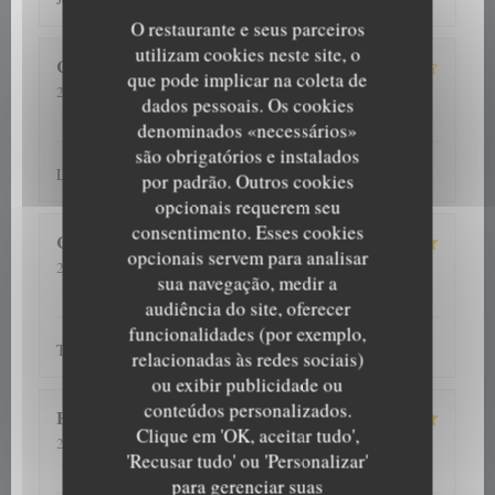
O restaurante e seus parceiros
utilizam cookies neste site, o
Chantal
B
que pode implicar na coleta de
2026-08-06
- 12:15 - guests 4
dados pessoais. Os cookies
4
/5
3
/5
2
/5
1
/5
service
:
ambience
:
menu
:
quality_price
:
denominados «necessários»
são obrigatórios e instalados
La planche apéritive
por padrão. Outros cookies
opcionais requerem seu
consentimento. Esses cookies
Colette
D
opcionais servem para analisar
2026-08-06
- 12:30 - guests 4
sua navegação, medir a
5
/5
5
/5
5
/5
5
/5
service
:
ambience
:
menu
:
quality_price
:
audiência do site, oferecer
funcionalidades (por exemplo,
Tout a été parfait ! Nous reviendrons avec plaisir !
relacionadas às redes sociais)
ou exibir publicidade ou
conteúdos personalizados.
H
Clique em 'OK, aceitar tudo',
2026-08-06
- 20:00 - guests 5
'Recusar tudo' ou 'Personalizar'
5
/5
5
/5
5
/5
4
/5
service
:
ambience
:
menu
:
quality_price
:
para gerenciar suas