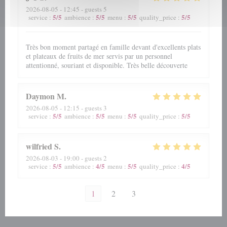
2026-08-05
- 12:45 - guests 5
5
/5
5
/5
5
/5
5
/5
service
:
ambience
:
menu
:
quality_price
:
Très bon moment partagé en famille devant d'excellents plats
et plateaux de fruits de mer servis par un personnel
attentionné, souriant et disponible. Très belle découverte
Daymon
M
2026-08-05
- 12:15 - guests 3
5
/5
5
/5
5
/5
5
/5
service
:
ambience
:
menu
:
quality_price
:
wilfried
S
2026-08-03
- 19:00 - guests 2
5
/5
4
/5
5
/5
4
/5
service
:
ambience
:
menu
:
quality_price
:
1
2
3