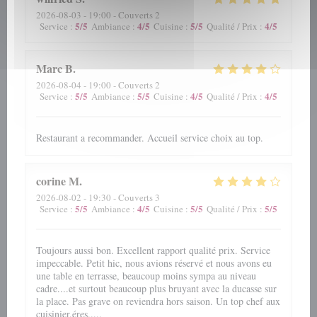
2026-08-03
- 19:00 - Couverts 2
5
/5
4
/5
5
/5
4
/5
Service
:
Ambiance
:
Cuisine
:
Qualité / Prix
:
Marc
B
2026-08-04
- 19:00 - Couverts 2
5
/5
5
/5
4
/5
4
/5
Service
:
Ambiance
:
Cuisine
:
Qualité / Prix
:
Restaurant a recommander. Accueil service choix au top.
corine
M
2026-08-02
- 19:30 - Couverts 3
5
/5
4
/5
5
/5
5
/5
Service
:
Ambiance
:
Cuisine
:
Qualité / Prix
:
Toujours aussi bon. Excellent rapport qualité prix. Service
impeccable. Petit hic, nous avions réservé et nous avons eu
une table en terrasse, beaucoup moins sympa au niveau
cadre....et surtout beaucoup plus bruyant avec la ducasse sur
la place. Pas grave on reviendra hors saison. Un top chef aux
cuisinier.éres.....