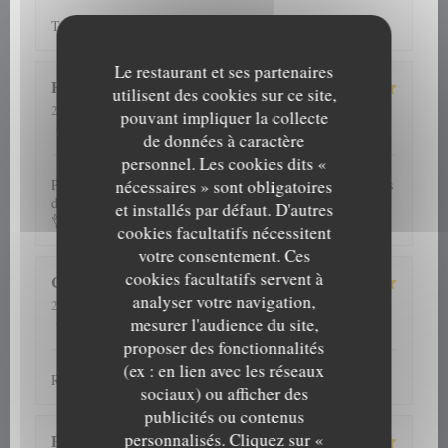
Tout a été parfait ! Nous reviendrons avec plaisir !
Le restaurant et ses partenaires
H
utilisent des cookies sur ce site,
2026-08-06
- 20:00 - Couverts 5
pouvant impliquer la collecte
5
/5
5
/5
5
/5
4
/5
Service
:
Ambiance
:
Cuisine
:
Qualité / Prix
:
de données à caractère
personnel. Les cookies dits «
nécessaires » sont obligatoires
Plats savoureux,service impeccable,plusieurs fois nous avons
dîner dans cet établissement et jamais déçue.Je recommande
et installés par défaut. D'autres
👌
cookies facultatifs nécessitent
votre consentement. Ces
cookies facultatifs servent à
Cathy
G
analyser votre navigation,
2026-08-06
- 13:00 - Couverts 2
5
/5
5
/5
5
/5
5
/5
Service
:
Ambiance
:
Cuisine
:
Qualité / Prix
:
mesurer l'audience du site,
proposer des fonctionnalités
(ex : en lien avec les réseaux
Repas et accueil toujours au top
sociaux) ou afficher des
publicités ou contenus
personnalisés. Cliquez sur «
Patrick
D