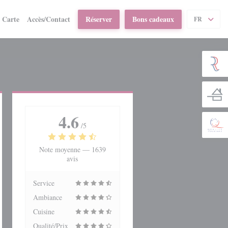
((ouvre une nouvelle fenêtre))
Carte
Accès/Contact
Réserver
Bons cadeaux
FR
4.6
/5
Note moyenne —
1639
avis
Service
Ambiance
Cuisine
Qualité/Prix