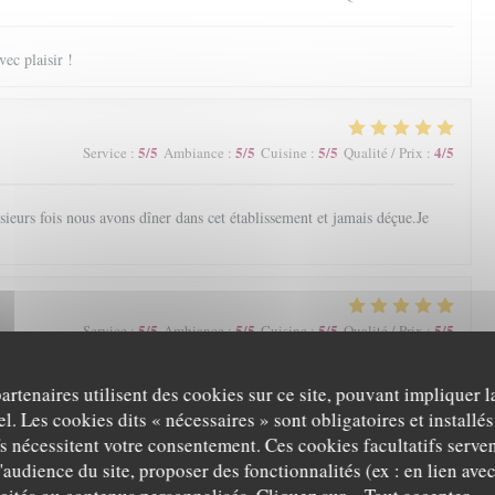
ec plaisir !
5
/5
5
/5
5
/5
4
/5
Service
:
Ambiance
:
Cuisine
:
Qualité / Prix
:
ieurs fois nous avons dîner dans cet établissement et jamais déçue.Je
5
/5
5
/5
5
/5
5
/5
Service
:
Ambiance
:
Cuisine
:
Qualité / Prix
:
partenaires utilisent des cookies sur ce site, pouvant impliquer 
l. Les cookies dits « nécessaires » sont obligatoires et installés
fs nécessitent votre consentement. Ces cookies facultatifs serven
'audience du site, proposer des fonctionnalités (ex : en lien ave
5
/5
5
/5
5
/5
4
/5
Service
:
Ambiance
:
Cuisine
:
Qualité / Prix
: