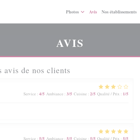
Photos
Avis
Nos établissements
AVIS
 avis de nos clients
4
/5
3
/5
2
/5
1
/5
Service
:
Ambiance
:
Cuisine
:
Qualité / Prix
:
5
/5
5
/5
5
/5
5
/5
Service
:
Ambiance
:
Cuisine
:
Qualité / Prix
: