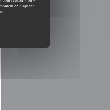
« Tout refuser » ou «
t moment en cliquant
te.