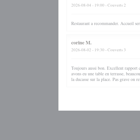
2026-08-04
- 19:00 - Couverts 2
Restaurant a recommander. Accueil ser
corine
M
2026-08-02
- 19:30 - Couverts 3
Toujours aussi bon. Excellent rapport q
avons eu une table en terrasse, beauco
la ducasse sur la place. Pas grave on re