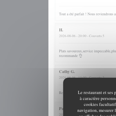
Tout a été parfait ! Nous reviendrons av
H
2026-08-06
- 20:00 - Couverts 5
Plats savoureux,service impeccable,plus
recommande 👌
Cathy
G
2026-08-06
- 13:00 - Couverts 2
Le restaurant et ses 
Repas et accueil toujours au top
à caractère personne
cookies facultati
Patrick
D
navigation, mesurer l
2026-07-31
- 12:30 - Couverts 4