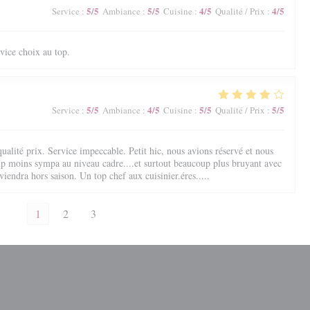
5
/5
5
/5
4
/5
4
/5
Service
:
Ambiance
:
Cuisine
:
Qualité / Prix
:
vice choix au top.
5
/5
4
/5
5
/5
5
/5
Service
:
Ambiance
:
Cuisine
:
Qualité / Prix
:
ualité prix. Service impeccable. Petit hic, nous avions réservé et nous
up moins sympa au niveau cadre....et surtout beaucoup plus bruyant avec
viendra hors saison. Un top chef aux cuisinier.éres.....
1
2
3