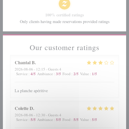
100% certified ratings
Only clients having made reservations provided ratings
Our customer ratings
Chantal
B
2026-08-06
- 12:15 - Guests 4
4
/5
3
/5
2
/5
1
/5
Service
:
Ambiance
:
Food
:
Value
:
La planche apéritive
Colette
D
2026-08-06
- 12:30 - Guests 4
5
/5
5
/5
5
/5
5
/5
Service
:
Ambiance
:
Food
:
Value
: