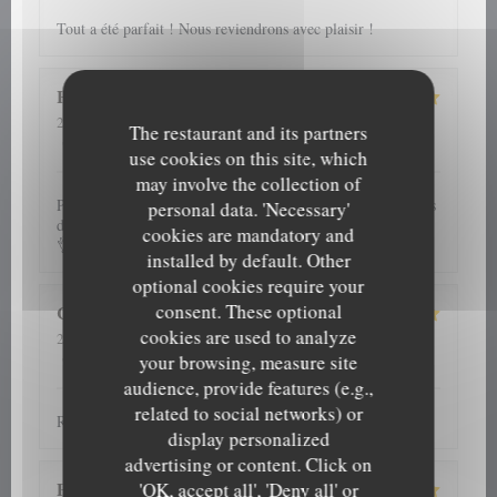
Tout a été parfait ! Nous reviendrons avec plaisir !
H
2026-08-06
- 20:00 - Guests 5
The restaurant and its partners
5
/5
5
/5
5
/5
4
/5
Service
:
Ambiance
:
Food
:
Value
:
use cookies on this site, which
may involve the collection of
Plats savoureux,service impeccable,plusieurs fois nous avons
personal data. 'Necessary'
dîner dans cet établissement et jamais déçue.Je recommande
cookies are mandatory and
👌
installed by default. Other
optional cookies require your
consent. These optional
Cathy
G
cookies are used to analyze
2026-08-06
- 13:00 - Guests 2
5
/5
5
/5
5
/5
5
/5
Service
:
Ambiance
:
Food
:
Value
:
your browsing, measure site
audience, provide features (e.g.,
related to social networks) or
Repas et accueil toujours au top
display personalized
advertising or content. Click on
Patrick
D
'OK, accept all', 'Deny all' or