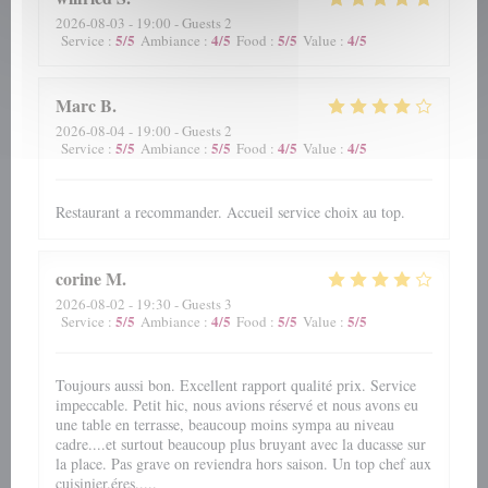
2026-08-03
- 19:00 - Guests 2
5
/5
4
/5
5
/5
4
/5
Service
:
Ambiance
:
Food
:
Value
:
Marc
B
2026-08-04
- 19:00 - Guests 2
5
/5
5
/5
4
/5
4
/5
Service
:
Ambiance
:
Food
:
Value
:
Restaurant a recommander. Accueil service choix au top.
corine
M
2026-08-02
- 19:30 - Guests 3
5
/5
4
/5
5
/5
5
/5
Service
:
Ambiance
:
Food
:
Value
:
Toujours aussi bon. Excellent rapport qualité prix. Service
impeccable. Petit hic, nous avions réservé et nous avons eu
une table en terrasse, beaucoup moins sympa au niveau
cadre....et surtout beaucoup plus bruyant avec la ducasse sur
la place. Pas grave on reviendra hors saison. Un top chef aux
cuisinier.éres.....