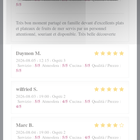
5
/5
Très bon moment partagé en famille devant d'excellents plats
et plateaux de fruits de mer servis par un personnel
attentionné, souriant et disponible. Très belle découverte
Daymon
M
2026-08-05
- 12:15 - Ospiti 3
5
/5
5
/5
5
/5
Servizio
:
Atmosfera
:
Cucina
:
Qualità / Prezzo
:
5
/5
wilfried
S
2026-08-03
- 19:00 - Ospiti 2
5
/5
4
/5
5
/5
Servizio
:
Atmosfera
:
Cucina
:
Qualità / Prezzo
:
4
/5
Marc
B
2026-08-04
- 19:00 - Ospiti 2
5
/5
5
/5
4
/5
Servizio
:
Atmosfera
:
Cucina
:
Qualità / Prezzo
: