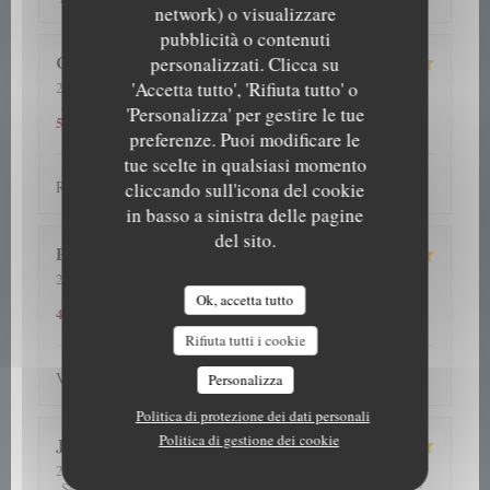
network) o visualizzare
pubblicità o contenuti
Cathy
G
personalizzati. Clicca su
'Accetta tutto', 'Rifiuta tutto' o
2026-08-06
- 13:00 - Ospiti 2
5
/5
5
/5
5
/5
Servizio
:
Atmosfera
:
Cucina
:
Qualità / Prezzo
:
'Personalizza' per gestire le tue
5
/5
preferenze. Puoi modificare le
tue scelte in qualsiasi momento
Repas et accueil toujours au top
cliccando sull'icona del cookie
in basso a sinistra delle pagine
del sito.
Patrick
D
2026-07-31
- 12:30 - Ospiti 4
5
/5
5
/5
5
/5
Servizio
:
Atmosfera
:
Cucina
:
Qualità / Prezzo
:
Ok, accetta tutto
4
/5
Rifiuta tutti i cookie
Verzorgd, vriendelijk en vooral lekker
Personalizza
Politica di protezione dei dati personali
Politica di gestione dei cookie
J C
S
2026-08-05
- 12:45 - Ospiti 5
5
/5
5
/5
5
/5
Servizio
:
Atmosfera
:
Cucina
:
Qualità / Prezzo
: