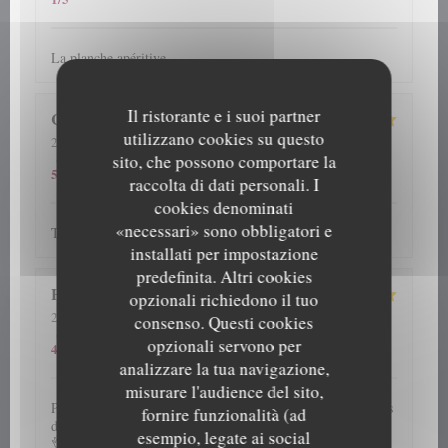
La planche apéritive
Il ristorante e i suoi partner
Colette
D
utilizzano cookies su questo
2026-08-06
- 12:30 - Ospiti 4
5
/5
5
/5
5
/5
Servizio
:
Atmosfera
:
Cucina
:
Qualità / Prezzo
:
sito, che possono comportare la
5
/5
raccolta di dati personali. I
cookies denominati
«necessari» sono obbligatori e
Tout a été parfait ! Nous reviendrons avec plaisir !
installati per impostazione
predefinita. Altri cookies
H
opzionali richiedono il tuo
2026-08-06
- 20:00 - Ospiti 5
consenso. Questi cookies
5
/5
5
/5
5
/5
Servizio
:
Atmosfera
:
Cucina
:
Qualità / Prezzo
:
opzionali servono per
4
/5
analizzare la tua navigazione,
misurare l'audience del sito,
Plats savoureux,service impeccable,plusieurs fois nous avons
fornire funzionalità (ad
dîner dans cet établissement et jamais déçue.Je recommande
esempio, legate ai social
👌