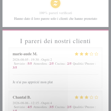
100% pareri verificati
Hanno dato il loro parere solo i clienti che hanno prenotato
I pareri dei nostri clienti
marie-aude
M
2026-08-05
- 19:30 - Ospiti 2
5
/5
2
/5
2
/5
Servizio
:
Atmosfera
:
Cucina
:
Qualità / Prezzo
:
3
/5
Je n'ai pas apprécié mon plat
Chantal
B
2026-08-06
- 12:15 - Ospiti 4
4
/5
3
/5
2
/5
Servizio
:
Atmosfera
:
Cucina
:
Qualità / Prezzo
:
1
/5