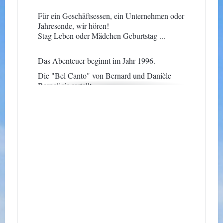
Für ein Geschäftsessen, ein Unternehmen oder
Jahresende, wir hören!
Stag Leben oder Mädchen Geburtstag ...
Das Abenteuer beginnt im Jahr 1996.
Die "Bel Canto" von Bernard und Danièle
Bernalicis erstellt.
Eine
Herausforderung:
eine Pizzeria zu
öffnen.
Der Chef der italienischen Herkunft, Liebe
Musik, gutes Essen und Audresselles
beschlossen, das Restaurant der „schönen
Gesang“ zu nennen.
Das Restaurant hat 12 Jahre in einer
einzigartigen Atmosphäre überlebt, die
Freundlichkeit herrschte, gute Laune und wo
internationale Stammgäste hatten einen
Charakter und seine Umgebung zu finden.