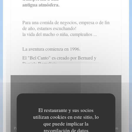
antigua atmósfera.
Para una comida de negocios, empresa o de fin
de año, estamos escuchando!
la vida del macho o niña, cumpleaños ...
La aventura comienza en 1996.
El "Bel Canto" es creado por Bernard y
Daniele Bernalicis.
Un
reto:
para abrir una pizzería.
El jefe de origen italiano, música de amor,
buena comida y Audresselles decidió el
nombre del restaurante el "canto bello".
El restaurante ha sobrevivido 12 años en un
ambiente único que reinaba la amabilidad, el
El restaurante y sus socios
buen humor y donde asiduos internacionales
utilizan cookies en este sitio, lo
tuvieron que encontrar un personaje y su
que puede implicar la
entorno.
Para mostrar el mapa interactivo de Waze, debe aceptar las cookies de Waze
recopilación de datos