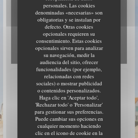
Map (Google). Estas cookies pueden recopilar datos de navegación y
La pizzería ha evolucionado con el tiempo
personales. Las cookies
ubicación.
Permitir
para convertirse en un restaurante, brasserie
denominadas «necesarias» son
combina las especialidades de la costa:
obligatorias y se instalan por
mariscos, pescado, mejillones y patatas fritas,
defecto. Otras cookies
algunas especialidades italianas, por no hablar
de
las buenas
cervezas belgas.
opcionales requieren su
consentimiento. Estas cookies
Fue en 2007 que la aventura tuvo que parar!
opcionales sirven para analizar
Sólo no quieren dejar de 12 años de vida en el
su navegación, medir la
pasado, decidí tomar las riendas del negocio
familiar, proporcionando un
toque personal
audiencia del sitio, ofrecer
funcionalidades (por ejemplo,
¿Por qué "Odyssey"? Esto es en referencia al
relacionadas con redes
primer nombre E "melodía"; pero sobre todo
para evocar el
viaje
en el que me he
sociales) o mostrar publicidad
BAR TIPO BELGA
comprometido.
o contenidos personalizados.
LES MARGATS DE
Haga clic en 'Aceptar todo',
Más tarde, descubrí que el primer significado
RAOUL
de "Bel Canto" es en realidad "los cantos de
'Rechazar todo' o 'Personalizar'
sirena" en
Odisea de Ulises.
para gestionar sus preferencias.
685 Route du Cap Gris-Nez - 62179
Puede cambiar sus opciones en
El juego de
AUDINGHEN
azar?
cualquier momento haciendo
Así que usted encuentra que el tiempo se
Todos reconocemos a Raoul de
clic en el icono de cookie en la
detiene aquí, trabajó como frescos por el chef
Godewarswelde, este ilustre bon vivant. Este