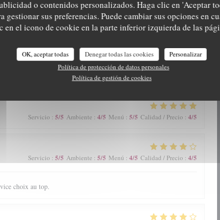
ublicidad o contenidos personalizados. Haga clic en 'Aceptar to
ara gestionar sus preferencias. Puede cambiar sus opciones en 
nt d'excellents plats et plateaux de fruits de mer servis par un
 en el icono de cookie en la parte inferior izquierda de las pági
onible. Très belle découverte
OK, aceptar todas
Denegar todas las cookies
Personalizar
Política de protección de datos personales
5
/5
5
/5
5
/5
5
/5
Servicio
:
Ambiente
:
Menú
:
Calidad / Precio
:
Política de gestión de cookies
5
/5
4
/5
5
/5
4
/5
Servicio
:
Ambiente
:
Menú
:
Calidad / Precio
:
5
/5
5
/5
4
/5
4
/5
Servicio
:
Ambiente
:
Menú
:
Calidad / Precio
:
vice choix au top.