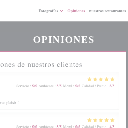
Fotografías
Opiniones
nuestros restaurantes
OPINIONES
ones de nuestros clientes
5
/5
5
/5
5
/5
5
/5
Servicio
:
Ambiente
:
Menú
:
Calidad / Precio
:
ec plaisir !
5
/5
5
/5
5
/5
4
/5
Servicio
:
Ambiente
:
Menú
:
Calidad / Precio
: