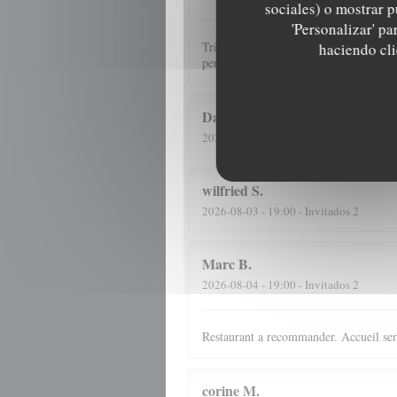
sociales) o mostrar p
'Personalizar' p
Très bon moment partagé en famille deva
haciendo clic
personnel attentionné, souriant et disp
Daymon
M
2026-08-05
- 12:15 - Invitados 3
wilfried
S
2026-08-03
- 19:00 - Invitados 2
Marc
B
2026-08-04
- 19:00 - Invitados 2
Restaurant a recommander. Accueil ser
corine
M