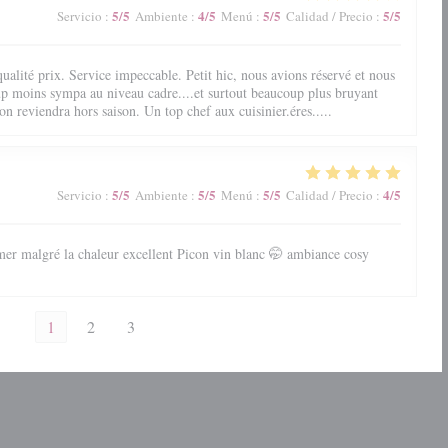
5
/5
4
/5
5
/5
5
/5
Servicio
:
Ambiente
:
Menú
:
Calidad / Precio
:
ualité prix. Service impeccable. Petit hic, nous avions réservé et nous
up moins sympa au niveau cadre....et surtout beaucoup plus bruyant
on reviendra hors saison. Un top chef aux cuisinier.éres.....
5
/5
5
/5
5
/5
4
/5
Servicio
:
Ambiente
:
Menú
:
Calidad / Precio
:
mer malgré la chaleur excellent Picon vin blanc 🤭 ambiance cosy
1
2
3