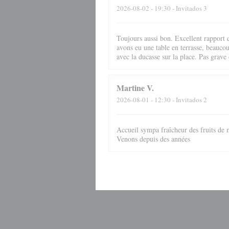
2026-08-02
- 19:30 - Invitados 3
Toujours aussi bon. Excellent rapport q
avons eu une table en terrasse, beauco
avec la ducasse sur la place. Pas grave 
Martine
V
2026-08-01
- 12:30 - Invitados 2
Accueil sympa fraîcheur des fruits de 
Venons depuis des années