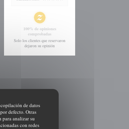
100% de opiniones
comprobadas
Solo los clientes que reservaron
dejaron su opinión
recopilación de datos
por defecto. Otras
 para analizar su
lacionadas con redes