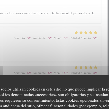
ieurs fois nous avons dîner dans cet établissement et jamais déçue.Je
5
/5
5
/5
5
/5
5
/5
Servicio
:
Ambiente
:
Menú
:
Calidad / Precio
:
5
/5
5
/5
5
/5
4
/5
Servicio
:
Ambiente
:
Menú
:
Calidad / Precio
:
 socios utilizan cookies en este sitio, lo que puede implicar la 
ookies denominadas «necesarias» son obligatorias y se instalan 
es requieren su consentimiento. Estas cookies opcionales sirven
a audiencia del sitio, ofrecer funcionalidades (por ejemplo, re
5
/5
5
/5
5
/5
5
/5
Servicio
:
Ambiente
:
Menú
:
Calidad / Precio
: