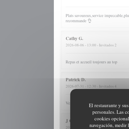
Plats savoureux,service impeccable,plus
recommande 👌
Cathy
G
2026-08-06
- 13:00 - Invitados 2
Repas et accueil toujours au top
Patrick
D
2026-07-31
- 12:30 - Invitados 4
Verzorgd, vriendelijk en vooral lekker
El restaurante y sus
personales. Las c
cookies opcional
J C
S
navegación, medir l
2026-08-05
- 12:45 - Invitados 5