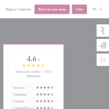
Mapa y Contacto
Reservar una mesa
Vales
ES
((abre en una nueva ventana))
4.6
/5
Valoración media —
1631
Opiniones
Servicio
Ambiente
Comida
Calidad/Precio