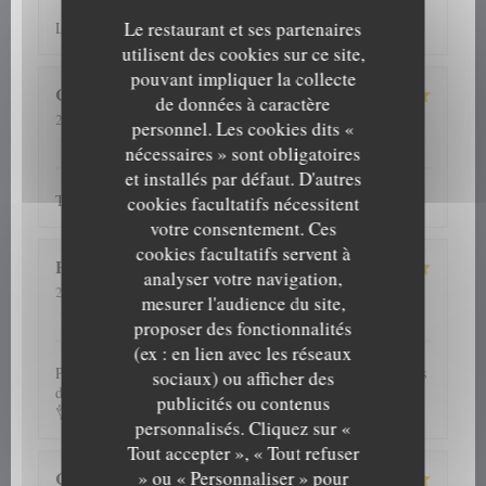
Le restaurant et ses partenaires
La planche apéritive
utilisent des cookies sur ce site,
pouvant impliquer la collecte
Colette
D
de données à caractère
2026-08-06
- 12:30 - Couverts 4
personnel. Les cookies dits «
5
/5
5
/5
5
/5
5
/5
Service
:
Ambiance
:
Cuisine
:
Qualité / Prix
:
nécessaires » sont obligatoires
et installés par défaut. D'autres
Tout a été parfait ! Nous reviendrons avec plaisir !
cookies facultatifs nécessitent
votre consentement. Ces
cookies facultatifs servent à
H
analyser votre navigation,
2026-08-06
- 20:00 - Couverts 5
mesurer l'audience du site,
5
/5
5
/5
5
/5
4
/5
Service
:
Ambiance
:
Cuisine
:
Qualité / Prix
:
proposer des fonctionnalités
(ex : en lien avec les réseaux
Plats savoureux,service impeccable,plusieurs fois nous avons
sociaux) ou afficher des
dîner dans cet établissement et jamais déçue.Je recommande
publicités ou contenus
👌
personnalisés. Cliquez sur «
Tout accepter », « Tout refuser
» ou « Personnaliser » pour
Cathy
G