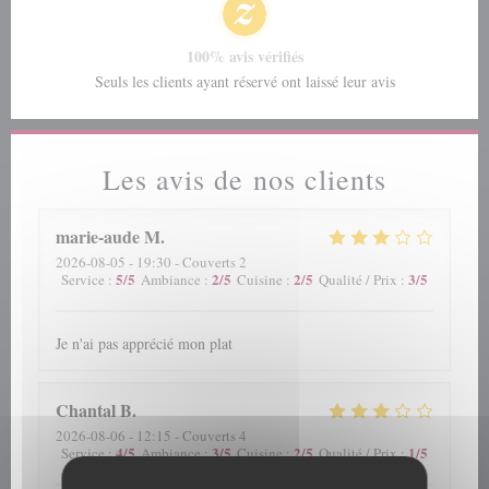
100% avis vérifiés
Seuls les clients ayant réservé ont laissé leur avis
Les avis de nos clients
marie-aude
M
2026-08-05
- 19:30 - Couverts 2
5
/5
2
/5
2
/5
3
/5
Service
:
Ambiance
:
Cuisine
:
Qualité / Prix
:
Je n'ai pas apprécié mon plat
Chantal
B
2026-08-06
- 12:15 - Couverts 4
4
/5
3
/5
2
/5
1
/5
Service
:
Ambiance
:
Cuisine
:
Qualité / Prix
: